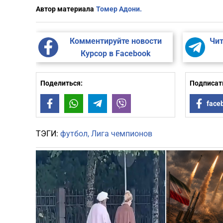
Автор материала
Томер Адони.
Комментируйте новости
Чит
Курсор в Facebook
Поделиться:
Подписать
Facebook
WhatsApp
Telegram
Viber
face
ТЭГИ:
футбол
Лига чемпионов