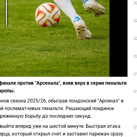
2
Play
2
2
2
Фото: Pixabay
2
нале против "Арсенала", взяв верх в серии пенальти
вропы.
2
ов сезона 2025/26, обыграв лондонский "Арсенал" в
ей послематчевых пенальти. Решающий поединок
2
ряженную борьбу до последних секунд.
 выйти вперед уже на шестой минуте. Быстрая атака
2
рца, который открыл счет и заставил парижан сразу