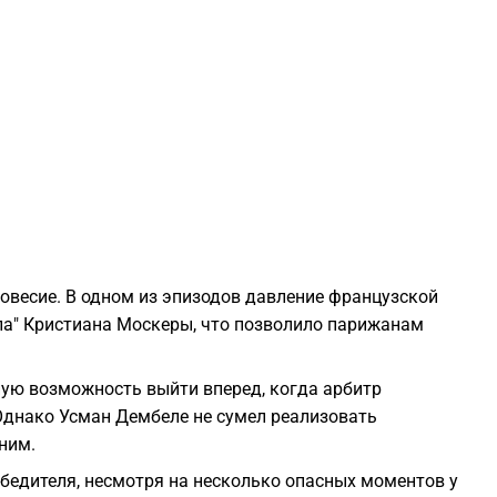
2
2
2
2
овесие. В одном из эпизодов давление французской
2
ла" Кристиана Москеры, что позволило парижанам
2
ную возможность выйти вперед, когда арбитр
 Однако Усман Дембеле не сумел реализовать
2
ним.
бедителя, несмотря на несколько опасных моментов у