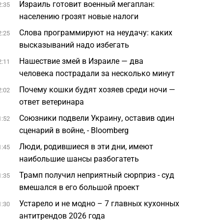
Израиль готовит военный мегаплан:
2:35
населению грозят новые налоги
Слова программируют на неудачу: каких
2:25
высказываний надо избегать
Нашествие змей в Израиле — два
2:11
человека пострадали за несколько минут
Почему кошки будят хозяев среди ночи —
2:02
ответ ветеринара
Союзники подвели Украину, оставив один
1:52
сценарий в войне, - Bloomberg
Люди, родившиеся в эти дни, имеют
1:45
наибольшие шансы разбогатеть
Трамп получил неприятный сюрприз - суд
1:35
вмешался в его большой проект
Устарело и не модно – 7 главных кухонных
1:30
антитрендов 2026 года