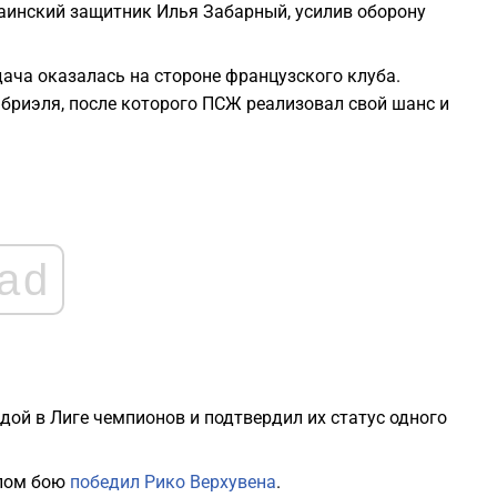
2
раинский защитник Илья Забарный, усилив оборону
2
дача оказалась на стороне французского клуба.
бриэля, после которого ПСЖ реализовал свой шанс и
2
1
ad
1
1
1
дой в Лиге чемпионов и подтвердил их статус одного
елом бою
победил Рико Верхувена
.