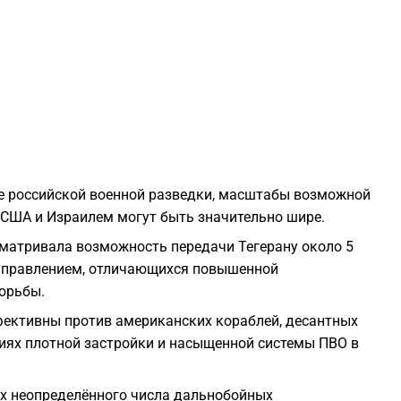
2
2
2
2
те российской военной разведки, масштабы возможной
 США и Израилем могут быть значительно шире.
матривала возможность передачи Тегерану около 5
2
 управлением, отличающихся повышенной
орьбы.
2
фективны против американских кораблей, десантных
виях плотной застройки и насыщенной системы ПВО в
2
ах неопределённого числа дальнобойных