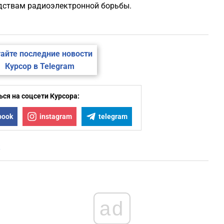
едствам радиоэлектронной борьбы.
айте последние новости
Курсор в Telegram
ся на соцсети Курсора:
book
instagram
telegram
к
ad