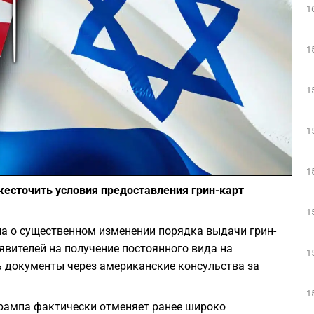
1
Play
1
1
1
Фото: Depositphotos
1
есточить условия предоставления грин-карт
1
а о существенном изменении порядка выдачи грин-
явителей на получение постоянного вида на
1
 документы через американские консульства за
1
рампа фактически отменяет ранее широко