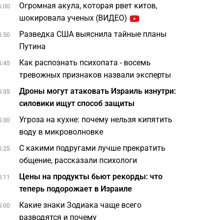
Огромная акула, которая рвет китов,
6:00
шокировала ученых (ВИДЕО)
Разведка США выяснила тайные планы
5:50
Путина
Как распознать психопата - восемь
5:45
тревожных признаков назвали эксперты
Дроны могут атаковать Израиль изнутри:
5:35
силовики ищут способ защиты
Угроза на кухне: почему нельзя кипятить
5:30
воду в микроволновке
С какими подругами лучше прекратить
5:25
общение, рассказали психологи
Цены на продукты бьют рекорды: что
5:11
теперь подорожает в Израиле
Какие знаки Зодиака чаще всего
5:00
разводятся и почему