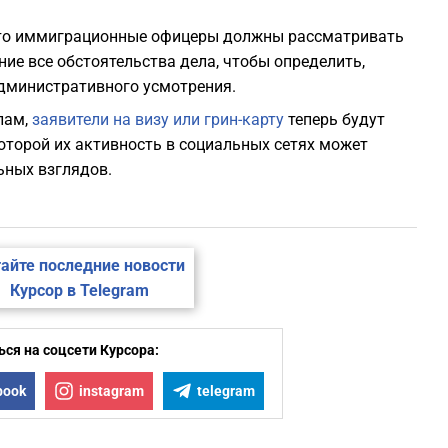
что иммиграционные офицеры должны рассматривать
ие все обстоятельства дела, чтобы определить,
дминистративного усмотрения.
лам,
заявители на визу или грин-карту
теперь будут
оторой их активность в социальных сетях может
ьных взглядов.
айте последние новости
Курсор в Telegram
ся на соцсети Курсора:
book
instagram
telegram