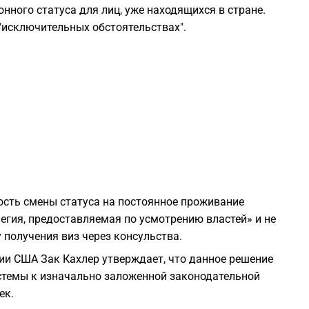
ного статуса для лиц, уже находящихся в стране.
1
"исключительных обстоятельствах".
1
1
1
1
ость смены статуса на постоянное проживание
гия, предоставляемая по усмотрению властей» и не
1
получения виз через консульства.
и США Зак Кахлер утверждает, что данное решение
1
стемы к изначально заложенной законодательной
ек.
1