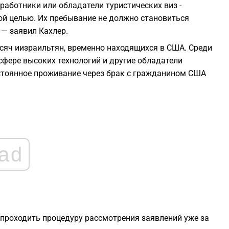
работники или обладатели туристических виз -
ой целью. Их пребывание не должно становиться
1
 — заявил Кахлер.
сяч иизраильтян, временно находящихся в США. Среди
1
 сфере высоких технологий и другие обладатели
стоянное проживание через брак с гражданином США
1
1
1
ad
и проходить процедуру рассмотрения заявлений уже за