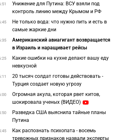
Унижение для Путина: ВСУ взяли под
6:51
контроль линию между Крымом и РФ
Не только вода: что нужно пить и есть в
6:45
самые жаркие дни
Американский авиагигант возвращается
6:35
в Израиль и наращивает рейсы
Какие ошибки на кухне делают вашу еду
6:25
невкусной
20 тысяч солдат готовы действовать -
6:11
Турция создает новую угрозу
Огромная акула, которая рвет китов,
6:00
шокировала ученых (ВИДЕО)
Разведка США выяснила тайные планы
5:50
Путина
Как распознать психопата - восемь
5:45
тревожных признаков назвали эксперты