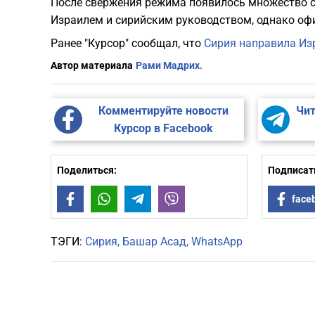
После свержения режима появилось множество 
Израилем и сирийским руководством, однако оф
Ранее "Курсор" сообщал, что
Сирия направила И
Автор материала
Рами Мадрих.
Комментируйте новости
Чит
Курсор в Facebook
Поделиться:
Подписать
Facebook
WhatsApp
Telegram
Viber
face
ТЭГИ:
Сирия
Башар Асад
WhatsApp