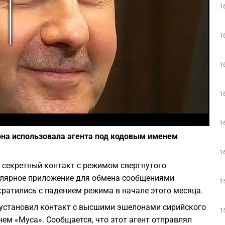
1
Play
1
1
1
Фото: Википедия
1
она использовала агента под кодовым именем
1
 секретный контакт с режимом свергнутого
улярное приложение для обмена сообщениями
1
кратились с падением режима в начале этого месяца.
ь установил контакт с высшими эшелонами сирийского
1
ем «Муса». Сообщается, что этот агент отправлял