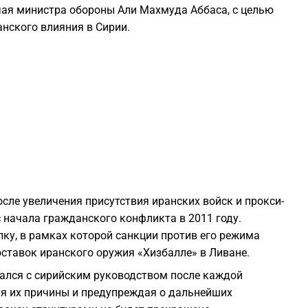
ая министра обороны Али Махмуда Аббаса, с целью
1
анского влияния в Сирии.
1
1
1
1
сле увеличения присутствия иранских войск и прокси-
с начала гражданского конфликта в 2011 году.
1
лку, в рамках которой санкции против его режима
ставок иранского оружия «Хизбалле» в Ливане.
1
вался с сирийским руководством после каждой
яя их причины и предупреждая о дальнейших
1