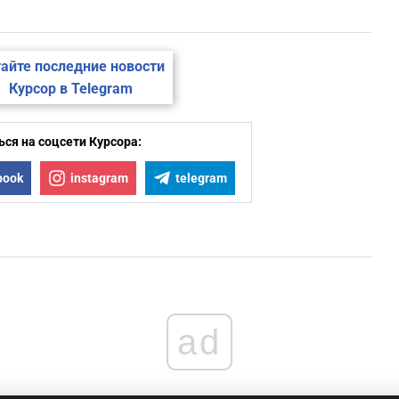
айте последние новости
Курсор в Telegram
ся на соцсети Курсора:
book
instagram
telegram
ad