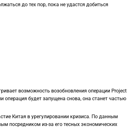
жаться до тех пор, пока не удастся добиться
0
2
2
2
ривает возможность возобновления операции Project
2
ли операция будет запущена снова, она станет частью
2
стие Китая в урегулировании кризиса. По данным
ым посредником из-за его тесных экономических
2