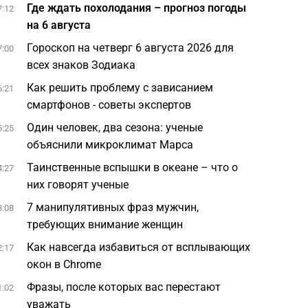
Где ждать похолодания – прогноз погоды
7:12
на 6 августа
Гороскоп на четверг 6 августа 2026 для
7:00
всех знаков Зодиака
Как решить проблему с зависанием
6:21
смартфонов - советы экспертов
Один человек, два сезона: ученые
5:25
объяснили микроклимат Марса
Таинственные вспышки в океане – что о
4:27
них говорят ученые
7 манипулятивных фраз мужчин,
3:08
требующих внимание женщин
Как навсегда избавиться от всплывающих
2:17
окон в Chrome
Фразы, после которых вас перестают
1:02
уважать