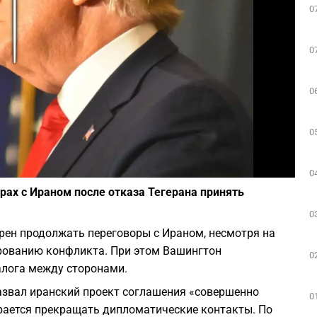
0
Play
0
0
0
Фото: depositphotos.com
0
ах с Ираном после отказа Тегерана принять
0
рен продолжать переговоры с Ираном, несмотря на
ированию конфликта. При этом Вашингтон
0
алога между сторонами.
звал иранский проект соглашения «совершенно
0
ирается прекращать дипломатические контакты. По