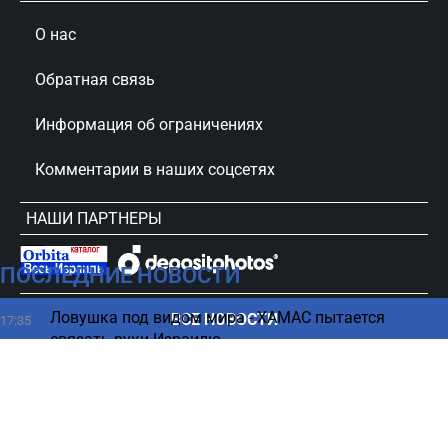
О нас
Обратная связь
Информация об ограничениях
Комментарии в наших соцсетях
НАШИ ПАРТНЕРЫ
ПОСЛЕДНИЕ НОВОСТИ
сursorinfo.co.il © Все права защищены
Ловушка под видом мира - ХАМАС пытается
ВСЕ НОВОСТИ
17:35
связать руки Израилю
Какой будет жизнь на Земле в 2100 году - ученые
17:26
шокировали прогнозом
Риск нового удара остается высоким: Израиль
17:11