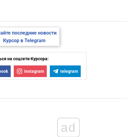
2
2
айте последние новости
2
Курсор в Telegram
2
ся на соцсети Курсора:
book
instagram
telegram
2
1
1
ad