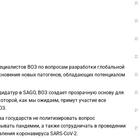
2
2
2
2
пециалистов ВОЗ по вопросам разработки глобальной
кновения новых патогенов, обладающих потенциалом
2
идатур в SAGO, ВОЗ создает прозрачную основу для
2
которой, как мы ожидаем, примут участие все
ОЗ.
2
а государств не политизировать вопрос
ывать пандемии, а также сотрудничать в проведении
2
вления коронавируса SARS-CoV-2.