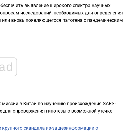
обеспечить выявление широкого спектра научных
2
вопросам исследований, необходимых для определения
 или вновь появляющегося патогена с пандемическим
2
2
ad
2
2
2
 миссий в Китай по изучению происхождения SARS-
ых для опровержения гипотезы о возможной утечке
2
е крупного скандала из-за дезинформации о