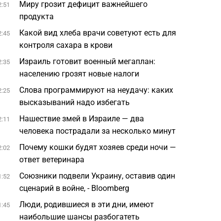
Миру грозит дефицит важнейшего
2:51
продукта
Какой вид хлеба врачи советуют есть для
2:45
контроля сахара в крови
Израиль готовит военный мегаплан:
2:35
населению грозят новые налоги
Слова программируют на неудачу: каких
2:25
высказываний надо избегать
Нашествие змей в Израиле — два
2:11
человека пострадали за несколько минут
Почему кошки будят хозяев среди ночи —
2:02
ответ ветеринара
Союзники подвели Украину, оставив один
1:52
сценарий в войне, - Bloomberg
Люди, родившиеся в эти дни, имеют
1:45
наибольшие шансы разбогатеть