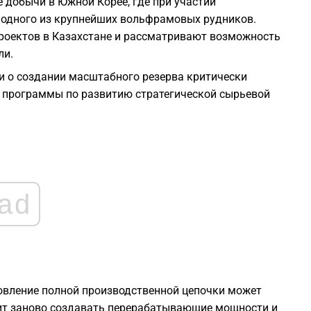
 добычи в Южной Корее, где при участии
1
 одного из крупнейших вольфрамовых рудников.
роектов в Казахстане и рассматривают возможность
1
ли.
 о создании масштабного резерва критически
1
 программы по развитию стратегической сырьевой
1
1
ad
1
овление полной производственной цепочки может
ит заново создавать перерабатывающие мощности и