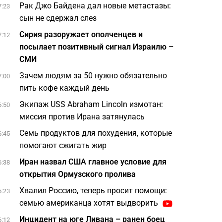
Рак Джо Байдена дал новые метастазы:
7:23
сын не сдержал слез
Сирия разоружает ополченцев и
7:12
посылает позитивный сигнал Израилю –
СМИ
Зачем людям за 50 нужно обязательно
7:00
пить кофе каждый день
Экипаж USS Abraham Lincoln измотан:
6:50
миссия против Ирана затянулась
Семь продуктов для похудения, которые
6:45
помогают сжигать жир
Иран назвал США главное условие для
6:38
открытия Ормузского пролива
Хвалил Россию, теперь просит помощи:
6:23
семью американца хотят выдворить
Инцидент на юге Ливана – ранен боец
6:12