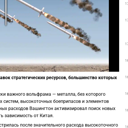
1
Play
1
1
1
Фото: depositphotos.com
1
авок стратегических ресурсов, большинство которых
1
ски важного вольфрама — металла, без которого
 систем, высокоточных боеприпасов и элементов
ных расходов Вашингтон активизировал поиск новых
1
ь зависимость от Китая.
трилась после значительного расхода высокоточного
1