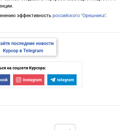
енции.
сомнению эффективность
российского "Орешника"
.
айте последние новости
Курсор в Telegram
ся на соцсети Курсора:
book
instagram
telegram