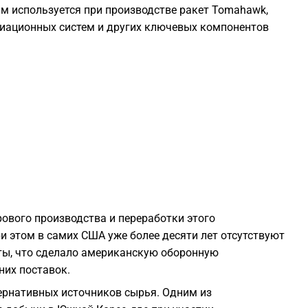
м используется при производстве ракет Tomahawk,
авиационных систем и других ключевых компонентов
1
1
1
1
1
рового производства и переработки этого
и этом в самих США уже более десяти лет отсутствуют
1
ы, что сделало американскую оборонную
их поставок.
1
ернативных источников сырья. Одним из