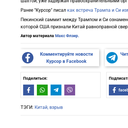
шахтой, уже задержан правоохранительными орг
Ранее "Курсор" писал
как встреча Трампа и Си и
Пекинский саммит между Трампом и Си ознамено
которой США признали Китай равноправной све
Автор материала
Макс Флэир.
Комментируйте новости
Чит
Курсор в Facebook
Поделиться:
Подписать
Facebook
WhatsApp
Telegram
Viber
face
ТЭГИ:
Китай
взрыв