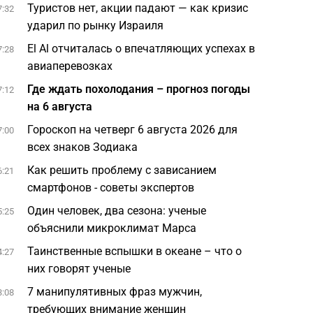
Туристов нет, акции падают — как кризис
7:32
ударил по рынку Израиля
El Al отчиталась о впечатляющих успехах в
7:28
авиаперевозках
Где ждать похолодания – прогноз погоды
7:12
на 6 августа
Гороскоп на четверг 6 августа 2026 для
7:00
всех знаков Зодиака
Как решить проблему с зависанием
6:21
смартфонов - советы экспертов
Один человек, два сезона: ученые
5:25
объяснили микроклимат Марса
Таинственные вспышки в океане – что о
4:27
них говорят ученые
7 манипулятивных фраз мужчин,
3:08
требующих внимание женщин