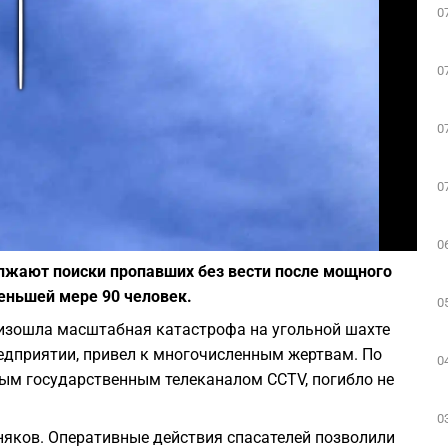
0
Play
0
0
0
Фото: pixabay.com
0
лжают поиски пропавших без вести после мощного
еньшей мере 90 человек.
0
оизошла масштабная катастрофа на угольной шахте
дприятии, привел к многочисленным жертвам. По
0
м государственным телеканалом CCTV, погибло не
0
рняков. Оперативные действия спасателей позволили