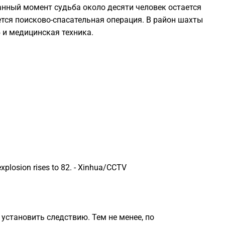
данный момент судьба около десяти человек остается
0
ется поисково-спасательная операция. В район шахты
 и медицинская техника.
0
0
2
2
explosion rises to 82. - Xinhua/CCTV
2
установить следствию. Тем не менее, по
2