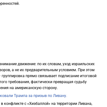
ренностей.
1
1
1
1
внимание движение: по их словам, уход израильских
1
воров, а не их предварительным условием. При этом
 группировка прямо связывает подписание итоговой
того требования, фактически превращая судьбу
ления на американскую сторону.
1
ковали Трампа за призыв по Ливану.
1
 в конфликте с «Хизбаллой» на территории Ливана,