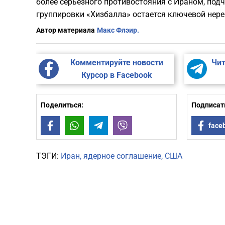
более серьезного противостояния с Ираном, подч
группировки «Хизбалла» остается ключевой нер
Автор материала
Макс Флэир.
Комментируйте новости
Чит
Курсор в Facebook
Поделиться:
Подписать
Facebook
WhatsApp
Telegram
Viber
face
ТЭГИ:
Иран
ядерное соглашение
США