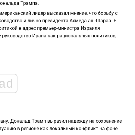
Дональда Трампа.
1
американский лидер высказал мнение, что борьбу с
ководство и лично президента Ахмеда аш-Шараа. В
ритикой в адрес премьер-министра Израиля
1
е руководство Ирана как рациональных политиков,
1
1
ad
1
1
вану, Дональд Трамп выразил надежду на сохранение
туацию в регионе как локальный конфликт на фоне