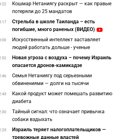
Кошмар Нетаниягу раскрыт — как правые
3:22
потеряли до 25 мандатов
Стрельба в школе Таиланда – есть
3:17
погибшие, много раненых (ВИДЕО)
Искусственный интеллект заставляет
3:00
людей работать дольше - ученые
Новая угроза с воздуха – почему Израиль
2:52
опасается дронов-камикадзе
Семья Нетаниягу под серьезными
2:46
обвинениями — долги на тысячи
Какой продукт может помешать развитию
2:43
диабета
Тайный сигнал: что означает привычка
2:30
собаки вздыхать
Израиль теряет налогоплательщиков —
2:23
тревожные данные властей