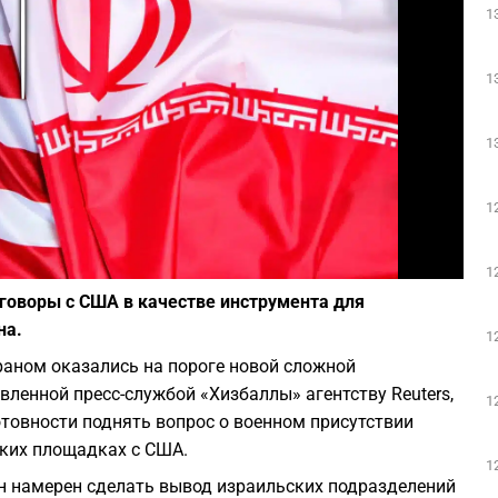
1
Play
1
1
1
Фото: Depositphotos
1
говоры с США в качестве инструмента для
на.
1
аном оказались на пороге новой сложной
ленной пресс-службой «Хизбаллы» агентству Reuters,
1
отовности поднять вопрос о военном присутствии
ких площадках с США.
1
н намерен сделать вывод израильских подразделений