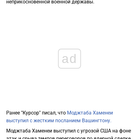
неприкосновенной военной державы.
ad
Ранее "Курсор" писал, что
Моджтаба Хаменеи
выступил с жестким посланием Вашингтону.
Моджтаба Хаменеи выступил с угрозой США на фоне
атак и срыва темпов переговоров по ядерной сделке.