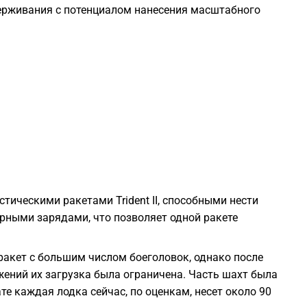
держивания с потенциалом нанесения масштабного
1
1
1
1
1
тическими ракетами Trident II, способными нести
рными зарядами, что позволяет одной ракете
1
ракет с большим числом боеголовок, однако после
ений их загрузка была ограничена. Часть шахт была
1
те каждая лодка сейчас, по оценкам, несет около 90