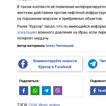
В таком контексте её появление интерпретируетс
жестким действиям против нефтяной инфраструк
на поражение морских и прибрежных объектов.
Ранее "Курсор" писал, что по имеющейся инфор
эскалацию
военного давления на Иран, если пе
потерпят неудачу.
Автор материала
Алекс Липницкий.
Комментируйте новости
Чит
Курсор в Facebook
Поделиться:
Подписать
Facebook
WhatsApp
Telegram
Viber
face
ТЭГИ:
США
Иран
война