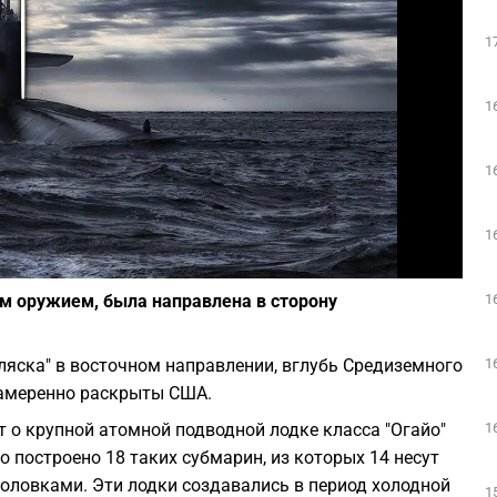
Play
1
1
1
1
Фото: pixabay.com
1
 оружием, была направлена в сторону
1
яска" в восточном направлении, вглубь Средиземного
 намеренно раскрыты США.
1
 о крупной атомной подводной лодке класса "Огайо"
 построено 18 таких субмарин, из которых 14 несут
еголовками. Эти лодки создавались в период холодной
1