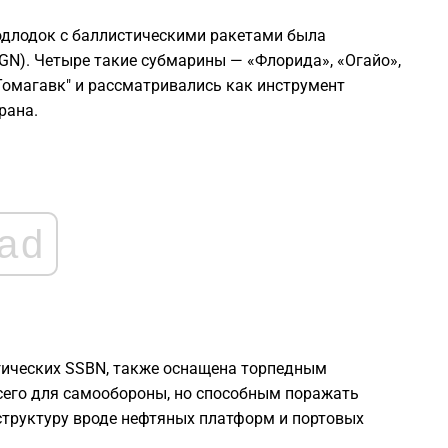
1
одлодок с баллистическими ракетами была
GN). Четыре такие субмарины — «Флорида», «Огайо»,
1
Томагавк" и рассматривались как инструмент
рана.
1
1
ad
1
1
егических SSBN, также оснащена торпедным
сего для самообороны, но способным поражать
труктуру вроде нефтяных платформ и портовых