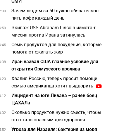
СМИ
Зачем людям за 50 нужно обязательно
7:00
пить кофе каждый день
Экипаж USS Abraham Lincoln измотан:
6:50
миссия против Ирана затянулась
Семь продуктов для похудения, которые
6:45
помогают сжигать жир
Иран назвал США главное условие для
6:38
открытия Ормузского пролива
Хвалил Россию, теперь просит помощи:
6:23
семью американца хотят выдворить
Инцидент на юге Ливана – ранен боец
6:12
ЦАХАЛа
Сколько продуктов нужно съесть, чтобы
6:02
это стало опасным для здоровья
Угроза для Израиля: бактерия из моря
5:52