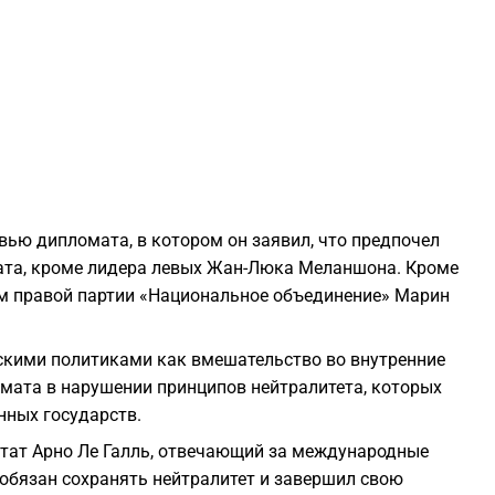
2
2
2
2
вью дипломата, в котором он заявил, что предпочел
ата, кроме лидера левых Жан-Люка Меланшона. Кроме
2
ром правой партии «Национальное объединение» Марин
2
скими политиками как вмешательство во внутренние
мата в нарушении принципов нейтралитета, которых
2
ных государств.
утат Арно Ле Галль, отвечающий за международные
2
 обязан сохранять нейтралитет и завершил свою