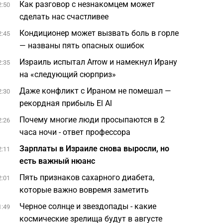
Как разговор с незнакомцем может
2:50
сделать нас счастливее
Кондиционер может вызвать боль в горле
2:45
— названы пять опасных ошибок
Израиль испытал Arrow и намекнул Ирану
2:35
на «следующий сюрприз»
Даже конфликт с Ираном не помешал —
2:30
рекордная прибыль El Al
Почему многие люди просыпаются в 2
2:26
часа ночи - ответ профессора
Зарплаты в Израиле снова выросли, но
2:11
есть важный нюанс
Пять признаков сахарного диабета,
2:01
которые важно вовремя заметить
Черное солнце и звездопады - какие
1:49
космические зрелища будут в августе