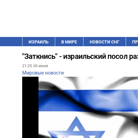
ИЗРАИЛЬ
В МИРЕ
НОВОСТИ СНГ
ПР
"Заткнись" - израильский посол р
21:25,
06 июня
Мировые новости