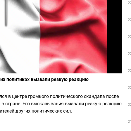
2
Play
2
2
2
Фото: depositphotos.com
2
ких политиках вызвали резкую реакцию
2
ся в центре громкого политического скандала после
 в стране. Его высказывания вызвали резкую реакцию
2
ителей других политических сил.
2