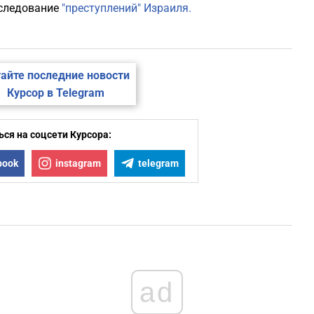
сследование
"преступлений" Израиля.
айте последние новости
Курсор в Telegram
ся на соцсети Курсора:
book
instagram
telegram
ad