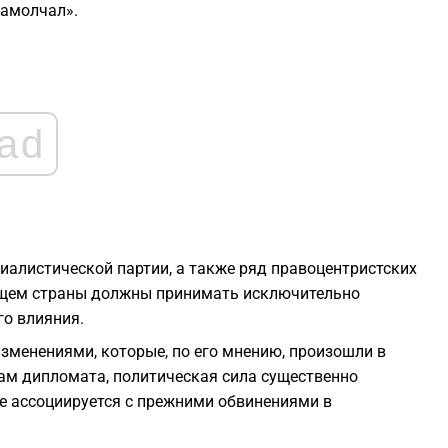
замолчал».
2
2
ad
2
2
алистической партии, а также ряд правоцентристских
2
дущем страны должны принимать исключительно
го влияния.
1
зменениями, которые, по его мнению, произошли в
вам дипломата, политическая сила существенно
е ассоциируется с прежними обвинениями в