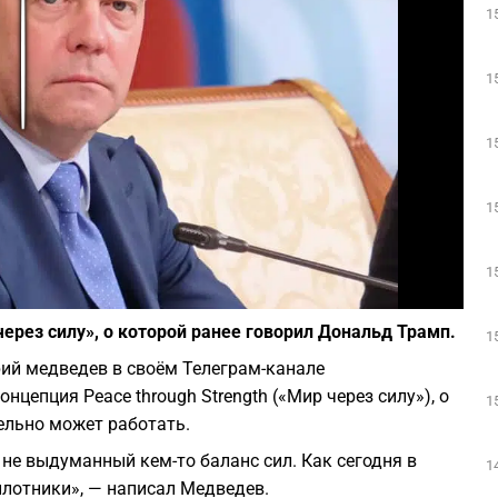
1
Play
1
1
1
1
Фото: depositphotos.com
ерез силу», о которой ранее говорил Дональд Трамп.
1
ий медведев в своём Телеграм-канале
нцепция Peace through Strength («Мир через силу»), о
1
ельно может работать.
не выдуманный кем-то баланс сил. Как сегодня в
1
илотники», — написал Медведев.