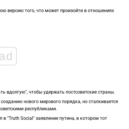
вою версию того, что может произойти в отношениях
1
1
1
ad
1
1
ать вдолгую", чтобы удержать постсоветские страны.
 созданию нового мирового порядка, но сталкивается
советскими республиками.
в "Truth Social" заявление путина, в котором тот