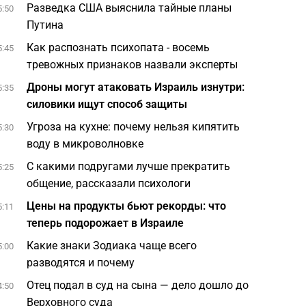
Разведка США выяснила тайные планы
5:50
Путина
Как распознать психопата - восемь
5:45
тревожных признаков назвали эксперты
Дроны могут атаковать Израиль изнутри:
5:35
силовики ищут способ защиты
Угроза на кухне: почему нельзя кипятить
5:30
воду в микроволновке
С какими подругами лучше прекратить
5:25
общение, рассказали психологи
Цены на продукты бьют рекорды: что
5:11
теперь подорожает в Израиле
Какие знаки Зодиака чаще всего
5:00
разводятся и почему
Отец подал в суд на сына — дело дошло до
4:50
Верховного суда