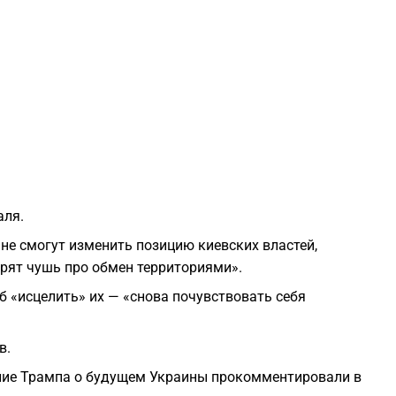
1
1
1
1
аля.
1
не смогут изменить позицию киевских властей,
ворят чушь про обмен территориями».
1
б «исцелить» их — «снова почувствовать себя
1
в.
ение Трампа о будущем Украины прокомментировали в
1