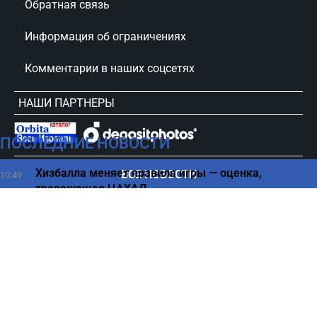
Обратная связь
Информация об ограничениях
Комментарии в наших соцсетях
НАШИ ПАРТНЕРЫ
ПОСЛЕДНИЕ НОВОСТИ
сursorinfo.co.il © Все права защищены
Хизбалла меняет правила игры — оценка,
ВСЕ НОВОСТИ
10:49
тревожащая ЦАХАЛ
Скандал в Ликуде — слова Амсалема ударили по
10:44
кампании
Паника и стук в двери на борту Air Haifa – детали и
10:37
реакция компании
Выплаты Битуах Леуми раньше срока — что
10:30