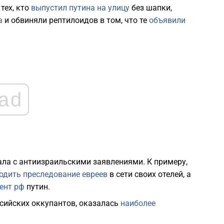
тех, кто
выпустил путина на улицу
без шапки,
1
а
и обвиняли рептилоидов в том, что те
объявили
1
1
ad
1
1
1
ла с антиизраильскими заявлениями. К примеру,
одить преследование евреев
в сети своих отелей, а
ент рф
путин.
1
сийских оккупантов, оказалась
наиболее
1