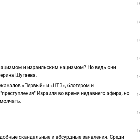
1
1
1
1
 нацизмом и израильским нацизмом? Но ведь они
терина Шугаева.
1
еканалов «Первый» и «НТВ», блогером и
"преступления" Израиля во время недавнего эфира, но
1
омолчать.
1
3
1
подобные скандальные и абсурдные заявления. Среди