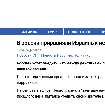
ИЗРАИЛЬ
В МИРЕ
НОВОСТИ СНГ
ПР
В россии приравняли Израиль к н
19:34,
24 декабря
Новости СНГ
,
Новости Израиля
,
Политика
Россиян хотят убедить, что между действиями л
никакой разницы.
Пропаганда *россии продолжает заниматься рас
нарративов.
На сей раз в эфире "Первого канала" ведущие н
прошлого века, пытаясь убедить своих зрителей,