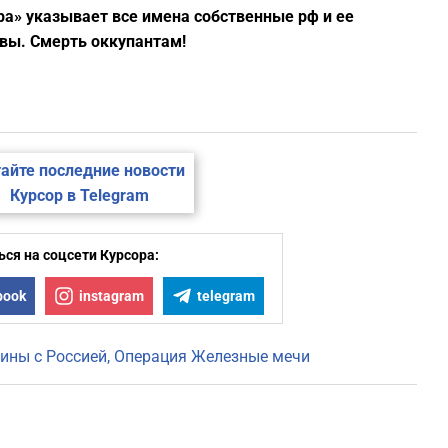
ра» указывает все имена собственные рф и ее
вы. Смерть оккупантам!
1
1
1
айте последние новости
Курсор в Telegram
1
ся на соцсети Курсора:
1
book
instagram
telegram
ины с Россией
Операция Железные мечи