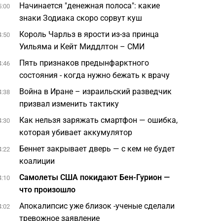
Начинается "денежная полоса": какие
5:00
знаки Зодиака скоро сорвут куш
Король Чарльз в ярости из-за принца
4:50
Уильяма и Кейт Миддлтон – СМИ
Пять признаков предынфарктного
4:46
состояния - когда нужно бежать к врачу
Война в Иране – израильский разведчик
4:38
призвал изменить тактику
Как нельзя заряжать смартфон — ошибка,
4:30
которая убивает аккумулятор
Беннет закрывает дверь — с кем не будет
4:22
коалиции
Самолеты США покидают Бен-Гурион —
4:10
что произошло
Апокалипсис уже близок -ученые сделали
4:02
тревожное заявление