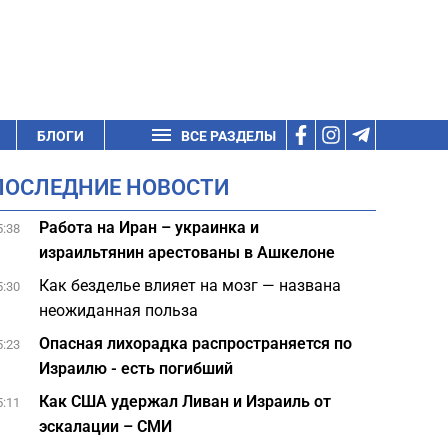
БЛОГИ
ВСЕ РАЗДЕЛЫ
ПОСЛЕДНИЕ НОВОСТИ
Работа на Иран – украинка и
5:38
израильтянин арестованы в Ашкелоне
Как безделье влияет на мозг — названа
5:30
неожиданная польза
Опасная лихорадка распространяется по
5:23
Израилю - есть погибший
Как США удержал Ливан и Израиль от
5:11
эскалации – СМИ