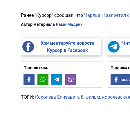
Ранее "Курсор" сообщал, что
Чарльз III
запретил с
Автор материала
Рами Мадрих.
Комментируйте новости
Чит
Курсор в Facebook
Поделиться:
Подписать
Facebook
WhatsApp
Telegram
Viber
face
ТЭГИ:
Королева Елизавета II
фильм
королевская