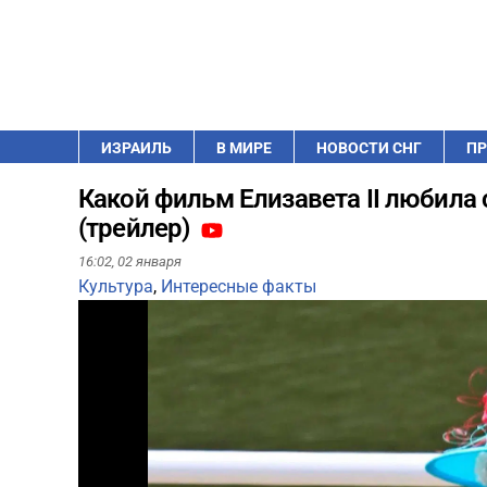
ИЗРАИЛЬ
В МИРЕ
НОВОСТИ СНГ
ПР
Какой фильм Елизавета II любила
(трейлер)
16:02,
02 января
Культура
,
Интересные факты