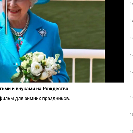
1
Play
1
1
1
1
Фото: depositphotos.com
етьми и внуками на Рождество.
1
й фильм для зимних праздников.
1
1