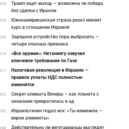
Трамп ищет выход — возможна ли победа
4:35
без сделки с Ираном
Южноамериканская страна резко меняет
4:35
курс в отношении Израиля
Зарядное устройство пора выбросить —
4:30
четыре опасных признака
«Все оружие»: Нетаниягу озвучил
4:14
ключевое требование по Газе
Налоговая революция в Израиле —
4:11
правила уплаты НДС полностью
изменятся
Секрет климата Венеры – как планета с
4:02
океанами превратилась в ад
Израильтянин подал иск: «Ты изменила —
3:52
верни алименты»
Действительно ли вегетарианцы выглядят
3:44