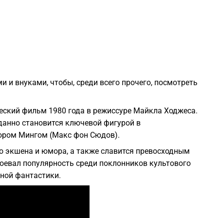
1
1
 и внуками, чтобы, среди всего прочего, посмотреть
1
еский фильм 1980 года в режиссуре Майкла Ходжеса.
1
данно становится ключевой фигурой в
ором Мингом (Макс фон Сюдов).
1
 экшена и юмора, а также славится превосходным
воевал популярность среди поклонников культового
1
ной фантастики.
1