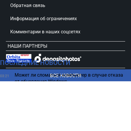
Обратная связь
Информация об ограничениях
Комментарии в наших соцсетях
НАШИ ПАРТНЕРЫ
ПОСЛЕДНИЕ НОВОСТИ
сursorinfo.co.il © Все права защищены
Может ли сломаться компьютер в случае отказа
ВСЕ НОВОСТИ
03:21
от обновления Windows
Почему кошка кусает руку во время ласки - ответ
02:15
ветеринаров
Гороскоп на 8 августа 2026 по картам Таро: все
00:12
знаки Зодиака