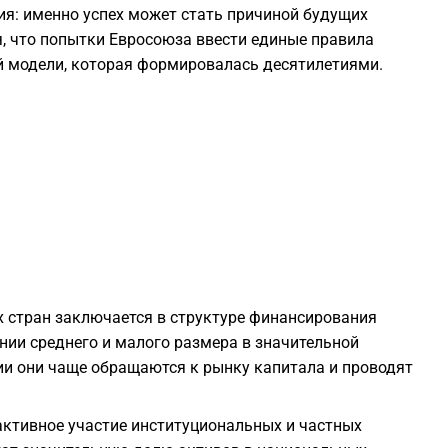
ия: именно успех может стать причиной будущих
0
, что попытки Евросоюза ввести единые правила
й модели, которая формировалась десятилетиями.
0
0
0
0
х стран заключается в структуре финансирования
0
ании среднего и малого размера в значительной
ции они чаще обращаются к рынку капитала и проводят
0
активное участие институциональных и частных
0