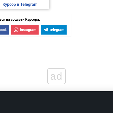
Курсор в Telegram
ся на соцсети Курсора:
book
instagram
telegram
ad