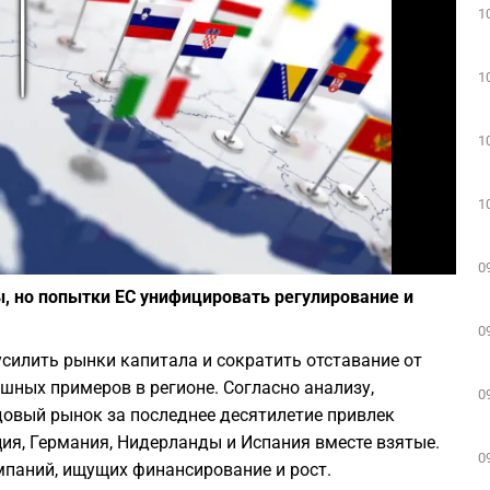
1
Play
1
1
1
Фото: Depositphotos
0
, но попытки ЕС унифицировать регулирование и
0
усилить рынки капитала и сократить отставание от
шных примеров в регионе. Согласно анализу,
0
довый рынок за последнее десятилетие привлек
ия, Германия, Нидерланды и Испания вместе взятые.
0
паний, ищущих финансирование и рост.