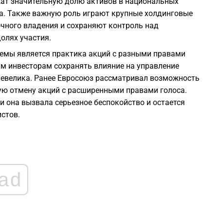
ат значительную долю активов в национальных
ла. Также важную роль играют крупные холдинговые
0
чного владения и сохраняют контроль над
олях участия.
0
емы является практика акций с разными правами
им инвесторам сохранять влияние на управление
невелика. Ранее Евросоюз рассматривал возможность
0
ую отмену акций с расширенными правами голоса.
и она вызвала серьезное беспокойство и остается
0
стов.
0
ad