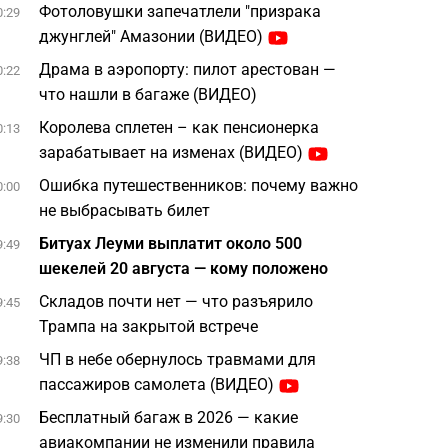
Фотоловушки запечатлели "призрака
0:29
джунглей" Амазонии (ВИДЕО)
Драма в аэропорту: пилот арестован —
0:22
что нашли в багаже (ВИДЕО)
Королева сплетен – как пенсионерка
0:13
зарабатывает на изменах (ВИДЕО)
Ошибка путешественников: почему важно
0:00
не выбрасывать билет
Битуах Леуми выплатит около 500
9:49
шекелей 20 августа — кому положено
Складов почти нет — что разъярило
9:45
Трампа на закрытой встрече
ЧП в небе обернулось травмами для
9:38
пассажиров самолета (ВИДЕО)
Бесплатный багаж в 2026 — какие
9:30
авиакомпании не изменили правила