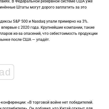
твиях. В Федеральной резервной системе США уже
1
динённые Штаты могут дорого заплатить за это
1
дексы S&P 500 и Nasdaq упали примерно на 3%.
 впервые с 2020 года. Крупнейшие компании, такие
1
олларов из-за опасений, что себестоимость продукции
 рынке после США — упадёт.
1
1
ad
1
конференции: «В торговой войне нет победителей.
 потребители». Он добавил, что Китай открыт для