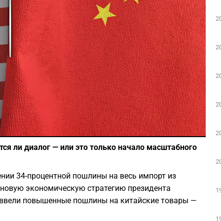
2
Play
2
2
2
Фото: Depositphotos
2
тся ли диалог — или это только начало масштабного
2
ении 34-процентной пошлины на весь импорт из
 новую экономическую стратегию президента
1
 ввели повышенные пошлины на китайские товары —
1