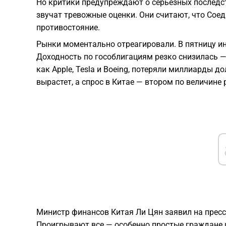
Но критики предупреждают о серьёзных последс
звучат тревожные оценки. Они считают, что Сое
противостояние.
Рынки моментально отреагировали. В пятницу ин
Доходность по гособлигациям резко снизилась —
как Apple, Tesla и Boeing, потеряли миллиарды д
вырастет, а спрос в Китае — втором по величине
Министр финансов Китая Ли Цян заявил на пресс-
Проигрывают все — особенно простые граждане и