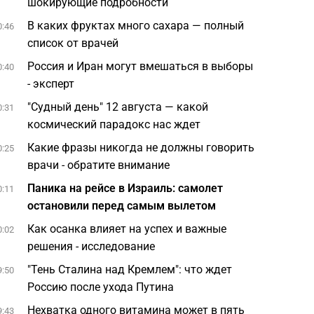
шокирующие подробности
В каких фруктах много сахара — полный
0:46
список от врачей
Россия и Иран могут вмешаться в выборы
0:40
- эксперт
"Судный день" 12 августа — какой
0:31
космический парадокс нас ждет
Какие фразы никогда не должны говорить
0:25
врачи - обратите внимание
Паника на рейсе в Израиль: самолет
0:11
остановили перед самым вылетом
Как осанка влияет на успех и важные
0:02
решения - исследование
"Тень Сталина над Кремлем": что ждет
9:50
Россию после ухода Путина
Нехватка одного витамина может в пять
9:43