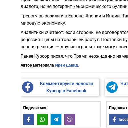
диалога, но не потерпит «экономического буллин
Тревогу выразили и в Европе, Японии и Индии. 
мировую экономику.
Аналитики считают: если стороны не договорятс
рецессия. Цены на товары вырастут. Поставки б
цепная реакция — другие страны тоже могут вве
Ранее Курсор писал, что Трамп неожиданно наме
Автор материала
Ирен Давид.
Комментируйте новости
Чит
Курсор в Facebook
Поделиться:
Подписать
Facebook
WhatsApp
Telegram
Viber
face