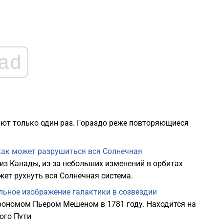
2
2
ad
2
2
ют только один раз. Гораздо реже повторяющиеся
2
как может разрушиться вся Солнечная
2
з Канады, из-за небольших изменений в орбитах
ет рухнуть вся Солнечная система.
ьное изображение галактики в созвездии
ономом Пьером Мешеном в 1781 году. Находится на
ого Пути