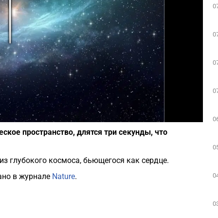
0
Play
0
0
0
Фото: canva.com
0
ское пространство, длятся три секунды, что
0
з глубокого космоса, бьющегося как сердце.
0
ано в журнале
Nature
.
0