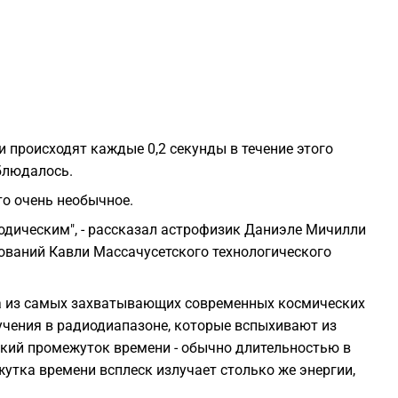
0
0
 происходят каждые 0,2 секунды в течение этого
аблюдалось.
2
то очень необычное.
иодическим", - рассказал астрофизик Даниэле Мичилли
2
ований Кавли Массачусетского технологического
2
на из самых захватывающих современных космических
учения в радиодиапазоне, которые вспыхивают из
2
ткий промежуток времени - обычно длительностью в
утка времени всплеск излучает столько же энергии,
2