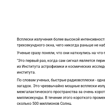
Всплески излучения более высокой интенсивности
трехсекундного окна, чего никогда раньше не н
Ученые сразу поняли, что они наткнулись на что-
"Это первый раз, когда сам сигнал является пер
из Института астрофизики и космических исслед
института.
По словам ученых, быстрые радиовсплески - од
загадок. Это чрезвычайно мощные всплески изл
межгалактического пространства за очень коро
миллисекунды. В течение этого короткого промеж
сколько 500 миллионов Солнц.