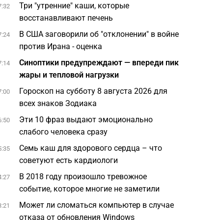
Три "утренние" каши, которые
7:32
восстанавливают печень
В США заговорили об "отклонении" в войне
7:24
против Ирана - оценка
Синоптики предупреждают — впереди пик
7:14
жары и тепловой нагрузки
Гороскоп на субботу 8 августа 2026 для
7:00
всех знаков Зодиака
Эти 10 фраз выдают эмоционально
6:50
слабого человека сразу
Семь каш для здорового сердца – что
5:35
советуют есть кардиологи
В 2018 году произошло тревожное
4:27
событие, которое многие не заметили
Может ли сломаться компьютер в случае
3:21
отказа от обновления Windows