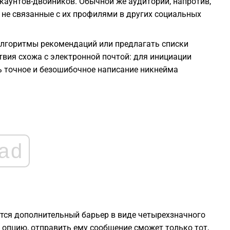
аунтов-двойников. Обычной же аудитории, напротив,
1
не связанные с их профилями в других социальных
1
алгоритмы рекомендаций или предлагать списки
вия схожа с электронной почтой: для инициации
1
ь точное и безошибочное написание никнейма
1
1
ad
1
ся дополнительный барьер в виде четырехзначного
 опцию, отправить ему сообщение сможет только тот,