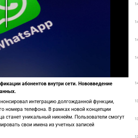
1
Play
1
1
1
Фото: Depositphotos
1
фикации абонентов внутри сети. Нововведение
данных.
1
нонсировал интеграцию долгожданной функции,
о номера телефона. В рамках новой концепции
а станет уникальный никнейм. Пользователи смогут
1
лировать свои имена из учетных записей
1