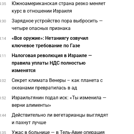
Южноамериканская страна резко меняет
4:35
курс в отношении Израиля
Зарядное устройство пора выбросить —
4:30
четыре опасных признака
«Все оружие»: Нетаниягу озвучил
4:14
ключевое требование по Газе
Налоговая революция в Израиле —
4:11
правила уплаты НДС полностью
изменятся
Секрет климата Венеры – как планета с
4:02
океанами превратилась в ад
Израильтянин подал иск: «Ты изменила —
3:52
верни алименты»
Действительно ли вегетарианцы выглядят
3:44
и пахнут лучше
Ужас в больнице — в Тель-Авие операция
3:35