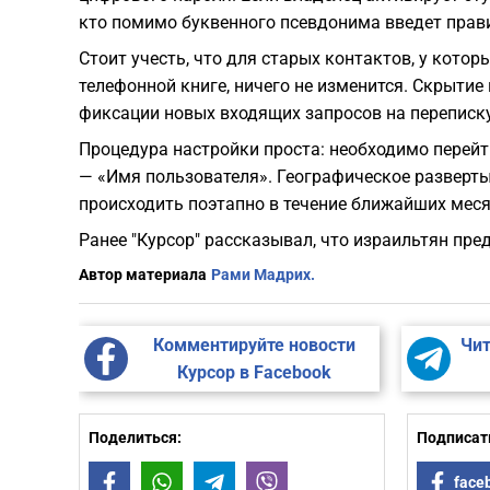
кто помимо буквенного псевдонима введет прав
Стоит учесть, что для старых контактов, у кото
телефонной книге, ничего не изменится. Скрыти
фиксации новых входящих запросов на переписку
Процедура настройки проста: необходимо перейт
— «Имя пользователя». Географическое разверты
происходить поэтапно в течение ближайших меся
Ранее "Курсор" рассказывал, что израильтян пр
Автор материала
Рами Мадрих.
Комментируйте новости
Чит
Курсор в Facebook
Поделиться:
Подписать
Facebook
WhatsApp
Telegram
Viber
face