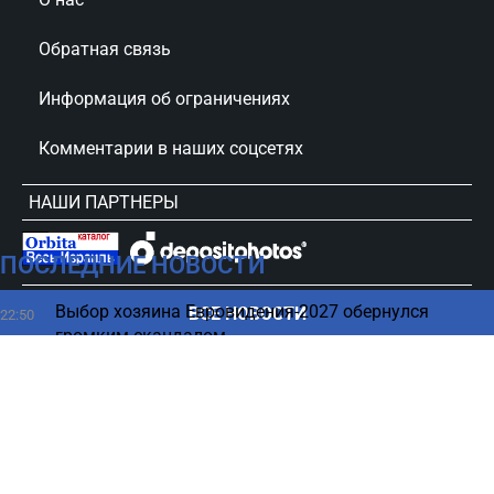
Обратная связь
Информация об ограничениях
Комментарии в наших соцсетях
НАШИ ПАРТНЕРЫ
ПОСЛЕДНИЕ НОВОСТИ
сursorinfo.co.il © Все права защищены
Выбор хозяина Евровидения-2027 обернулся
ВСЕ НОВОСТИ
22:50
громким скандалом
Продукты, которые уменьшают вред от алкоголя
22:44
Нападение на консульство США в Торонто –
22:44
новые сведения
Ноутбук пора отправить на пенсию - названы