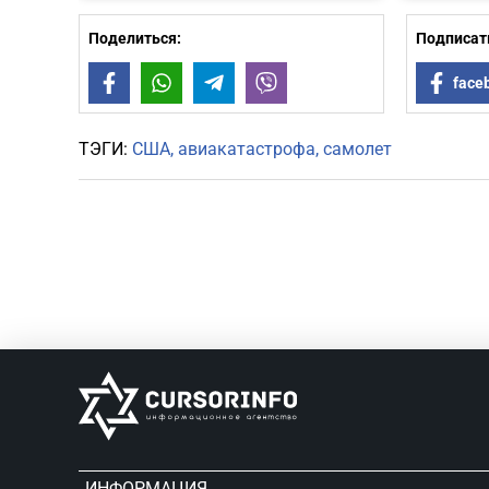
Поделиться:
Подписать
Facebook
WhatsApp
Telegram
Viber
face
ТЭГИ:
США
авиакатастрофа
самолет
ИНФОРМАЦИЯ