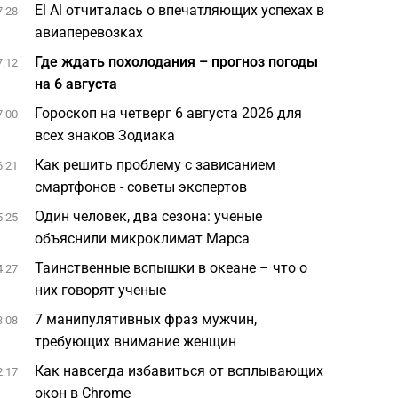
El Al отчиталась о впечатляющих успехах в
7:28
авиаперевозках
Где ждать похолодания – прогноз погоды
7:12
на 6 августа
Гороскоп на четверг 6 августа 2026 для
7:00
всех знаков Зодиака
Как решить проблему с зависанием
6:21
смартфонов - советы экспертов
Один человек, два сезона: ученые
5:25
объяснили микроклимат Марса
Таинственные вспышки в океане – что о
4:27
них говорят ученые
7 манипулятивных фраз мужчин,
3:08
требующих внимание женщин
Как навсегда избавиться от всплывающих
2:17
окон в Chrome