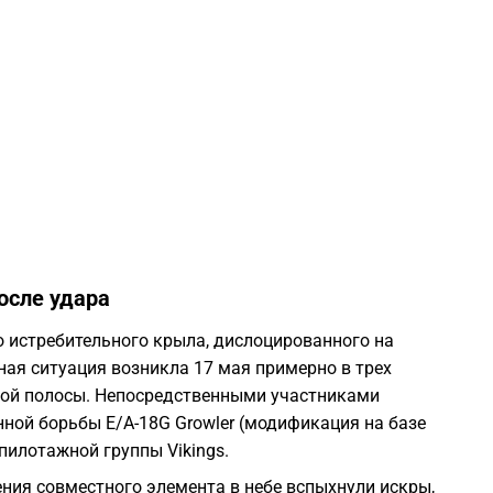
0
0
2
2
осле удара
 истребительного крыла, дислоцированного на
2
ная ситуация возникла 17 мая примерно в трех
чной полосы. Непосредственными участниками
2
ной борьбы E/A-18G Growler (модификация на базе
пилотажной группы Vikings.
2
ния совместного элемента в небе вспыхнули искры,