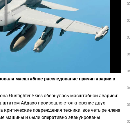
0
Play
0
0
0
Фото: Википедия
0
ровали масштабное расследование причин аварии в
0
а Gunfighter Skies обернулась масштабной аварией:
д штатом Айдахо произошло столкновение двух
0
а критические повреждения техники, все четыре члена
ие машины и были оперативно эвакуированы
0