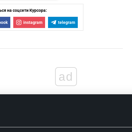
ся на соцсети Курсора:
book
instagram
telegram
ad