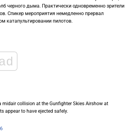
олб черного дыма. Практически одновременно зрители
2
ов. Спикер мероприятия немедленно прервал
ом катапультировании пилотов.
2
2
ad
2
2
2
midair collision at the Gunfighter Skies Airshow at
ts appear to have ejected safely.
26