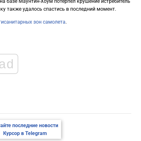
 на базе Маунтин-Хоум потерпел крушение истребитель
чику также удалось спастись в последний момент.
тисанитарных зон самолета
.
ad
айте последние новости
Курсор в Telegram