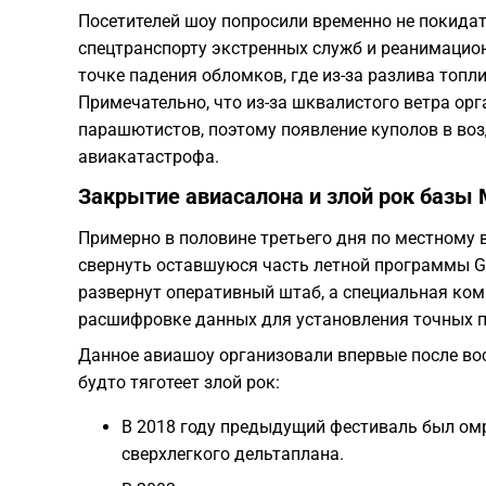
Посетителей шоу попросили временно не покидат
спецтранспорту экстренных служб и реанимацион
точке падения обломков, где из-за разлива топли
Примечательно, что из-за шквалистого ветра ор
парашютистов, поэтому появление куполов в воз
авиакатастрофа.
Закрытие авиасалона и злой рок базы
Примерно в половине третьего дня по местному
свернуть оставшуюся часть летной программы Gu
развернут оперативный штаб, а специальная ко
расшифровке данных для установления точных п
Данное авиашоу организовали впервые после во
будто тяготеет злой рок:
В 2018 году предыдущий фестиваль был ом
сверхлегкого дельтаплана.