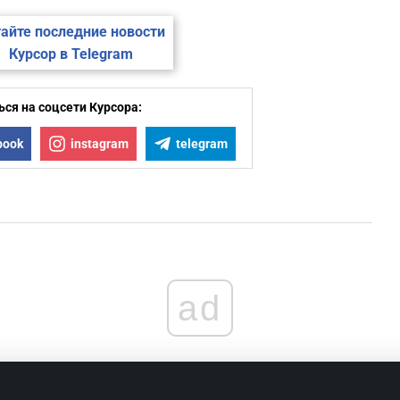
айте последние новости
Курсор в Telegram
ся на соцсети Курсора:
book
instagram
telegram
ad