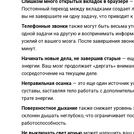
Слишком много открытых вкладок в браузере
— 
Постоянный переход между вкладками создает л
вы не завершаете ни одну задачу, что приводит 
Телефонные звонки
также могут быть весьма ут
одной задачи на другую и воспринимать информа
усилий от вашего мозга. После завершения звон
минут.
Начинать новые дела, не завершив старые
— еще
энергии. Ваш мозг продолжает «дергать» вниман
сосредоточение на текущем деле.
Неправильная осанка
— это еще один источник у
суставы, заставляя тело работать с дополнител
трате энергии.
Поверхностное дыхание
также снижает уровень э
склонен дышать неглубоко, что ограничивает по
работоспособность.
Не выключать свет ночью
может нарушить ваш ц