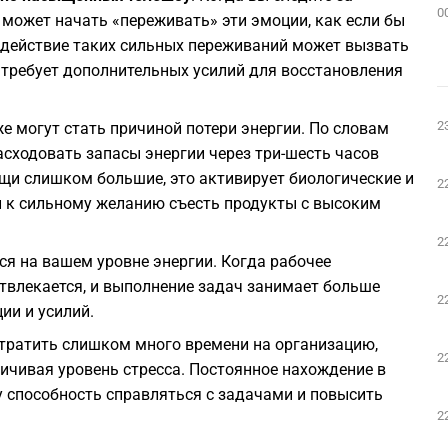
0
может начать «переживать» эти эмоции, как если бы
здействие таких сильных переживаний может вызвать
 требует дополнительных усилий для восстановления
2
е могут стать причиной потери энергии. По словам
асходовать запасы энергии через три-шесть часов
щи слишком большие, это активирует биологические и
2
и к сильному желанию съесть продукты с высоким
2
ся на вашем уровне энергии. Когда рабочее
твлекается, и выполнение задач занимает больше
2
ии и усилий.
тратить слишком много времени на организацию,
2
личивая уровень стресса. Постоянное нахождение в
 способность справляться с задачами и повысить
2