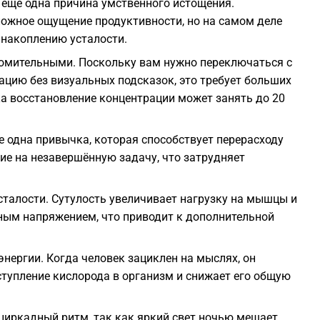
еще одна причина умственного истощения.
2
ожное ощущение продуктивности, но на самом деле
к накоплению усталости.
2
омительными. Поскольку вам нужно переключаться с
цию без визуальных подсказок, это требует больших
ка восстановление концентрации может занять до 20
2
 одна привычка, которая способствует перерасходу
2
ие на незавершённую задачу, что затрудняет
2
сталости. Сутулость увеличивает нагрузку на мышцы и
ьным напряжением, что приводит к дополнительной
2
нергии. Когда человек зациклен на мыслях, он
ступление кислорода в организм и снижает его общую
2
иркадный ритм, так как яркий свет ночью мешает