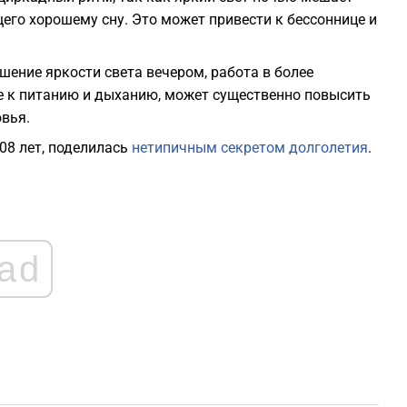
2
го хорошему сну. Это может привести к бессоннице и
2
шение яркости света вечером, работа в более
е к питанию и дыханию, может существенно повысить
2
вья.
08 лет, поделилась
нетипичным секретом долголетия
.
2
2
ad
2
2