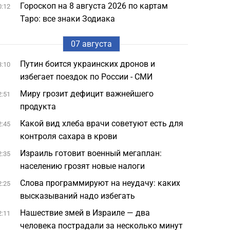
Гороскоп на 8 августа 2026 по картам
0:12
Таро: все знаки Зодиака
07 августа
Путин боится украинских дронов и
3:10
избегает поездок по России - СМИ
Миру грозит дефицит важнейшего
2:51
продукта
Какой вид хлеба врачи советуют есть для
2:45
контроля сахара в крови
Израиль готовит военный мегаплан:
2:35
населению грозят новые налоги
Слова программируют на неудачу: каких
2:25
высказываний надо избегать
Нашествие змей в Израиле — два
2:11
человека пострадали за несколько минут