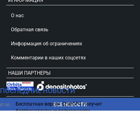
ИНФОРМАЦИЯ
О нас
Обратная связь
Информация об ограничениях
Комментарии в наших соцсетях
НАШИ ПАРТНЕРЫ
ПОСЛЕДНИЕ НОВОСТИ
сursorinfo.co.il © Все права защищены
Бесплатная версия ChatGPT получит
ВСЕ НОВОСТИ
07:50
беспрецедентные возможности
Битуах Леуми переводит деньги раньше срока —
07:45
названа дата выплат