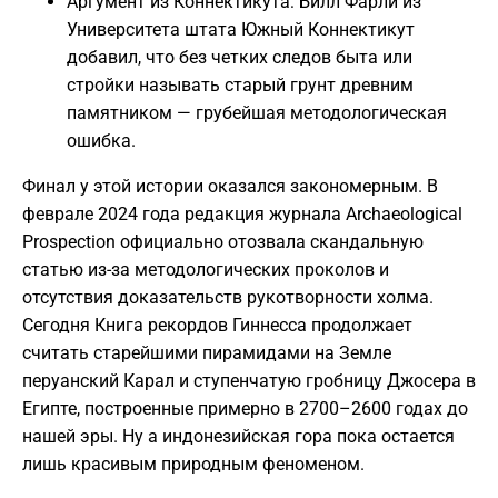
Аргумент из Коннектикута: Билл Фарли из
Университета штата Южный Коннектикут
добавил, что без четких следов быта или
стройки называть старый грунт древним
памятником — грубейшая методологическая
ошибка.
Финал у этой истории оказался закономерным. В
феврале 2024 года редакция журнала Archaeological
Prospection официально отозвала скандальную
статью из-за методологических проколов и
отсутствия доказательств рукотворности холма.
Сегодня Книга рекордов Гиннесса продолжает
считать старейшими пирамидами на Земле
перуанский Карал и ступенчатую гробницу Джосера в
Египте, построенные примерно в 2700–2600 годах до
нашей эры. Ну а индонезийская гора пока остается
лишь красивым природным феноменом.