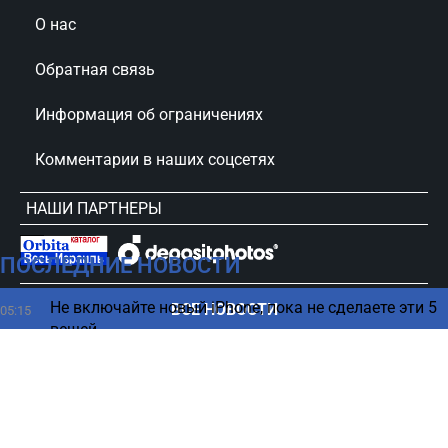
О нас
Обратная связь
Информация об ограничениях
Комментарии в наших соцсетях
НАШИ ПАРТНЕРЫ
ПОСЛЕДНИЕ НОВОСТИ
сursorinfo.co.il © Все права защищены
Не включайте новый iPhone, пока не сделаете эти 5
ВСЕ НОВОСТИ
05:15
вещей
Весна под ногами, зима над головой: загадки
04:27
погоды на Марсе
В каком возрасте нужно больше пить кофе - ответ
03:23