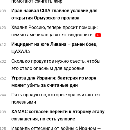
помогают сжигать жир
Иран назвал США главное условие для
6:38
открытия Ормузского пролива
Хвалил Россию, теперь просит помощи:
6:23
семью американца хотят выдворить
Инцидент на юге Ливана – ранен боец
6:12
ЦАХАЛа
Сколько продуктов нужно съесть, чтобы
6:02
это стало опасным для здоровья
Угроза для Израиля: бактерия из моря
5:52
может убить за считаные дни
Пять продуктов, которые зря считаются
5:44
полезными
ХАМАС согласен перейти к второму этапу
5:38
соглашения, но есть условие
Израиль оттеснили от войны с Ираном —
5:25