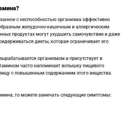
тамина?
1
язанное с неспособностью организма эффективно
ообразным желудочно-кишечным и аллергическим
1
ённых продуктах могут ухудшить самочувствие и даже
ридерживаться диеты, которая ограничивает его
1
 вырабатывается организмом и присутствует в
стамином часто напоминает вспышку пищевого
1
пищу с повышенным содержанием этого вещества.
а
1
тамина, то можете замечать следующие симптомы:
1
1