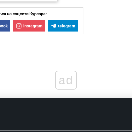
ся на соцсети Курсора:
book
instagram
telegram
ad