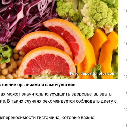
1
1
1
1
Фото: depositphotos.com
1
стояние организма и самочувствие.
1
тах может значительно ухудшить здоровье, вызвать
ие. В таких случаях рекомендуется соблюдать диету с
1
непереносимости гистамина, которые важно
1