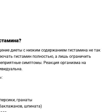
1
1
1
истамина?
1
дение диеты с низким содержанием гистамина не так
ключать гистамин полностью, а лишь ограничить
1
 неприятные симптомы. Реакция организма на
ивидуальна.
1
ь:
 персики, гранаты
баклажанов, шпината)