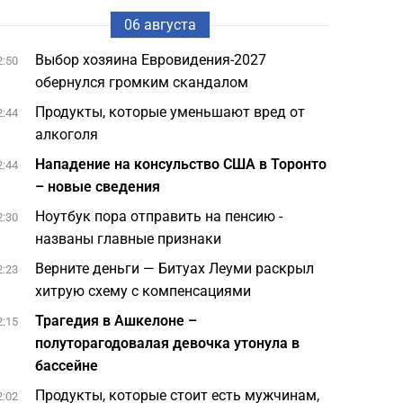
06 августа
Выбор хозяина Евровидения-2027
2:50
обернулся громким скандалом
Продукты, которые уменьшают вред от
2:44
алкоголя
Нападение на консульство США в Торонто
2:44
– новые сведения
Ноутбук пора отправить на пенсию -
2:30
названы главные признаки
Верните деньги — Битуах Леуми раскрыл
2:23
хитрую схему с компенсациями
Трагедия в Ашкелоне –
2:15
полуторагодовалая девочка утонула в
бассейне
Продукты, которые стоит есть мужчинам,
2:02