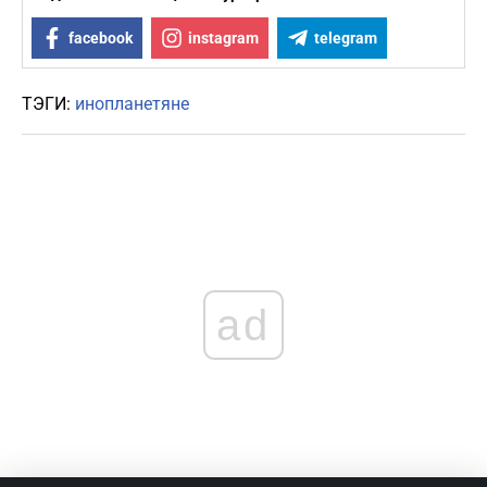
facebook
instagram
telegram
ТЭГИ:
инопланетяне
ad