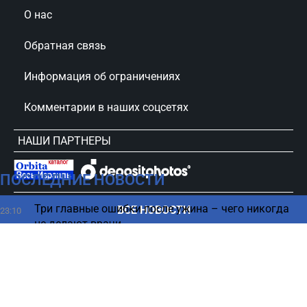
О нас
Обратная связь
Информация об ограничениях
Комментарии в наших соцсетях
НАШИ ПАРТНЕРЫ
ПОСЛЕДНИЕ НОВОСТИ
сursorinfo.co.il © Все права защищены
Три главные ошибки после ужина – чего никогда
ВСЕ НОВОСТИ
23:10
не делают врачи
«Вам здесь не рады»: в Греции встретили
22:50
протестами туристов из Израиля
Чем опасна привычка спать с включенным
22:45