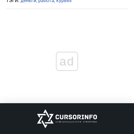
ТЭГИ:
деньги
работа
курьез
ad