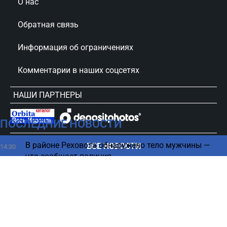
О нас
Обратная связь
Информация об ограничениях
Комментарии в наших соцсетях
НАШИ ПАРТНЕРЫ
ПОСЛЕДНИЕ НОВОСТИ
сursorinfo.co.il © Все права защищены
В районе Реховота обнаружено тело мужчины —
ВСЕ НОВОСТИ
14:30
что сообщает полиция
Греция будет участвовать в войне против Ирана -
14:24
подробности
Турецкий дзюдоист отказался от рукопожатия с
14:00
израильтянином - детали