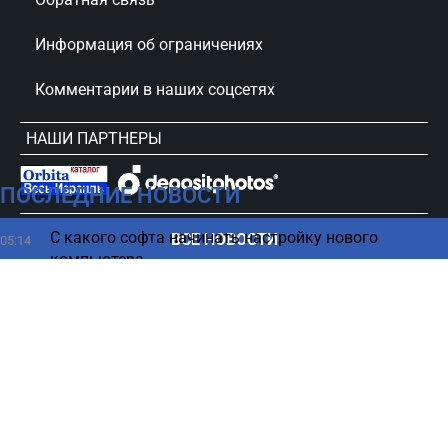
Информация об ограничениях
Комментарии в наших соцсетях
НАШИ ПАРТНЕРЫ
ПОСЛЕДНИЕ НОВОСТИ
сursorinfo.co.il © Все права защищены
С какого софта начинать настройку нового
ВСЕ НОВОСТИ
05:14
компьютера
Ученые заглянули внутрь морской рептилии
04:27
возрастом 245 млн лет
Люди, которым нельзя доверять, часто делают 6
03:42
вещей
Смартфон начал тормозить: четыре способа
02:17
вернуть ему скорость