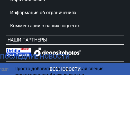
Информация об ограничениях
Комментарии в наших соцсетях
НАШИ ПАРТНЕРЫ
ПОСЛЕДНИЕ НОВОСТИ
сursorinfo.co.il © Все права защищены
Просто добавьте в блюда - какая специя
ВСЕ НОВОСТИ
13:01
предотвращает болезни сердца
Слабое место Либермана раскрыто: «Я очень
12:48
скучаю»
Какой овощ как можно чаще нужно есть для
12:44
профилактики деменции
Скандал в Нидерландах: листовки с данными
12:36
израильтян