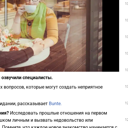
1
Play
1
1
1
Фото: pixabay.com
1
 озвучили специалисты.
1
х вопросов, которые могут создать неприятное
1
видании, рассказывает
Bunte.
ния?
Исследовать прошлые отношения на первом
1
ишком личным и вызвать недовольство или
 Помните, что каждое новое знакомство начинается с