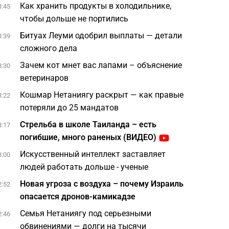
Как хранить продукты в холодильнике,
3:45
чтобы дольше не портились
Битуах Леуми одобрил выплаты — детали
3:39
сложного дела
Зачем кот мнет вас лапами – объяснение
3:30
ветеринаров
Кошмар Нетаниягу раскрыт — как правые
3:22
потеряли до 25 мандатов
Стрельба в школе Таиланда – есть
3:17
погибшие, много раненых (ВИДЕО)
Искусственный интеллект заставляет
3:00
людей работать дольше - ученые
Новая угроза с воздуха – почему Израиль
2:52
опасается дронов-камикадзе
Семья Нетаниягу под серьезными
2:46
обвинениями — долги на тысячи