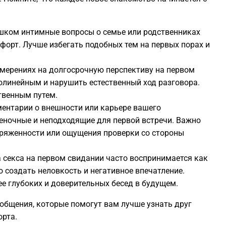
1
ком интимные вопросы о семье или родственниках
1
орт. Лучше избегать подобных тем на первых порах и
мерениях на долгосрочную перспективу на первом
1
линейным и нарушить естественный ход разговора.
твенным путем.
1
ентарии о внешности или карьере вашего
еночные и неподходящие для первой встречи. Важно
1
апряженности или ощущения проверки со стороны
 секса на первом свидании часто воспринимается как
1
 создать неловкость и негативное впечатление.
е глубоких и доверительных бесед в будущем.
1
 общения, которые помогут вам лучше узнать друг
орта.