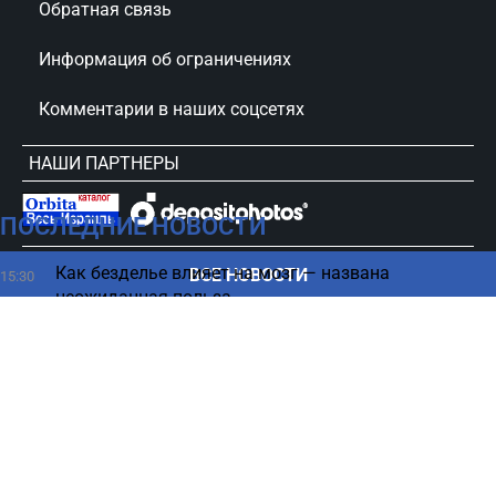
Обратная связь
Информация об ограничениях
Комментарии в наших соцсетях
НАШИ ПАРТНЕРЫ
ПОСЛЕДНИЕ НОВОСТИ
сursorinfo.co.il © Все права защищены
Как безделье влияет на мозг — названа
ВСЕ НОВОСТИ
15:30
неожиданная польза
Опасная лихорадка распространяется по Израилю
15:23
- есть погибший
Как США удержал Ливан и Израиль от эскалации
15:11
– СМИ
Начинается "денежная полоса": какие знаки
15:00