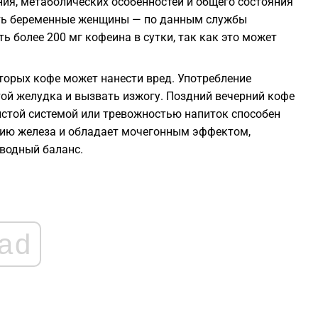
ния, метаболических особенностей и общего состояния
ть беременные женщины — по данным службы
1
ь более 200 мг кофеина в сутки, так как это может
1
оторых кофе может нанести вред. Употребление
ой желудка и вызвать изжогу. Поздний вечерний кофе
дистой системой или тревожностью напиток способен
1
нию железа и обладает мочегонным эффектом,
водный баланс.
1
1
ad