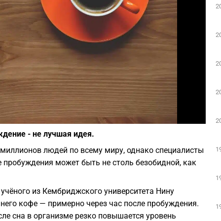
2
2
2
2
Фото: Pixabay
2
ждение - не лучшая идея.
1
 миллионов людей по всему миру, однако специалисты
 пробуждения может быть не столь безобидной, как
1
на учёного из Кембриджского университета Нину
него кофе — примерно через час после пробуждения.
1
сле сна в организме резко повышается уровень