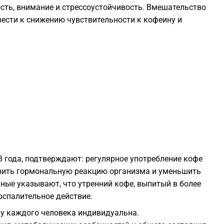
ость, внимание и стрессоустойчивость. Вмешательство
1
вести к снижению чувствительности к кофеину и
1
1
1
1
8 года, подтверждают: регулярное употребление кофе
1
изить гормональную реакцию организма и уменьшить
нные указывают, что утренний кофе, выпитый в более
1
оспалительное действие.
 у каждого человека индивидуальна.
1