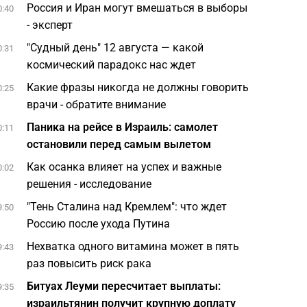
Россия и Иран могут вмешаться в выборы
0:40
- эксперт
"Судный день" 12 августа — какой
0:31
космический парадокс нас ждет
Какие фразы никогда не должны говорить
0:25
врачи - обратите внимание
Паника на рейсе в Израиль: самолет
0:11
остановили перед самым вылетом
Как осанка влияет на успех и важные
0:02
решения - исследование
"Тень Сталина над Кремлем": что ждет
9:50
Россию после ухода Путина
Нехватка одного витамина может в пять
9:43
раз повысить риск рака
Битуах Леуми пересчитает выплаты:
9:35
израильтянин получит крупную доплату