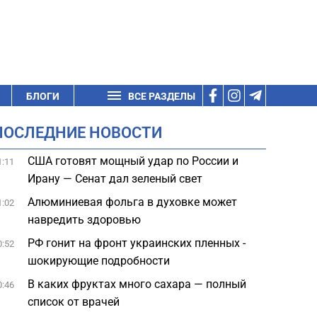
БЛОГИ
ВСЕ РАЗДЕЛЫ
ПОСЛЕДНИЕ НОВОСТИ
США готовят мощный удар по России и
1:11
Ирану — Сенат дал зеленый свет
Алюминиевая фольга в духовке может
1:02
навредить здоровью
РФ гонит на фронт украинских пленных -
0:52
шокирующие подробности
В каких фруктах много сахара — полный
0:46
список от врачей