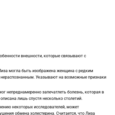
1
1
1
1
собенности внешности, которые связывают с
1
Лиза могла быть изображена женщина с редким
1
ь нераспознанным. Указывают на возможные признаки
1
мог непреднамеренно запечатлеть болезнь, которая в
 описана лишь спустя несколько столетий.
1
нению некоторых исследователей, может
шения обмена холестерина. Считается, что Лиза