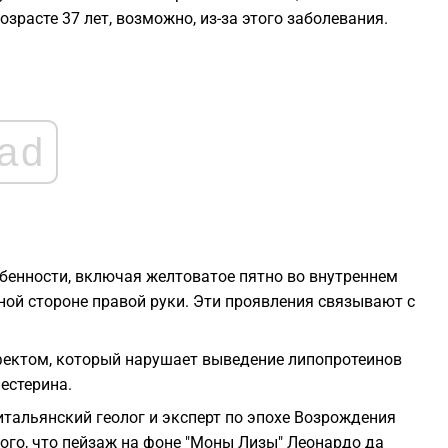
озрасте 37 лет, возможно, из-за этого заболевания.
1
1
ad
1
1
бенности, включая желтоватое пятно во внутреннем
1
ьной стороне правой руки. Эти проявления связывают с
фектом, который нарушает выведение липопротеинов
естерина.
 итальянский геолог и эксперт по эпохе Возрождения
ого, что пейзаж на фоне "Моны Лизы" Леонардо да