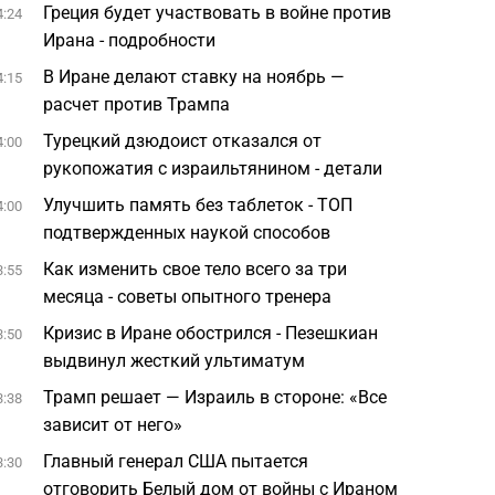
Греция будет участвовать в войне против
4:24
Ирана - подробности
В Иране делают ставку на ноябрь —
4:15
расчет против Трампа
Турецкий дзюдоист отказался от
4:00
рукопожатия с израильтянином - детали
Улучшить память без таблеток - ТОП
4:00
подтвержденных наукой способов
Как изменить свое тело всего за три
3:55
месяца - советы опытного тренера
Кризис в Иране обострился - Пезешкиан
3:50
выдвинул жесткий ультиматум
Трамп решает — Израиль в стороне: «Все
3:38
зависит от него»
Главный генерал США пытается
3:30
отговорить Белый дом от войны с Ираном