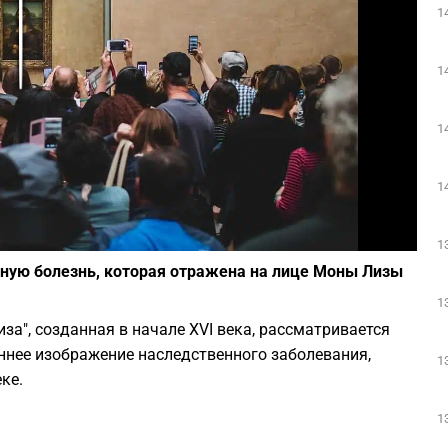
1
Play
1
1
1
Фото: pixabay
1
ную болезнь, которая отражена на лице Моны Лизы
1
а", созданная в начале XVI века, рассматривается
нее изображение наследственного заболевания,
1
ке.
1