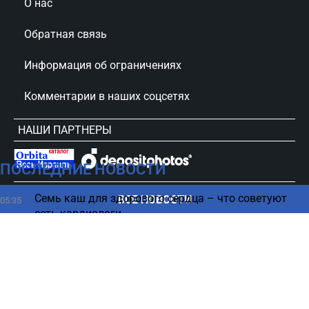
О нас
Обратная связь
Информация об ограничениях
Комментарии в наших соцсетях
НАШИ ПАРТНЕРЫ
ПОСЛЕДНИЕ НОВОСТИ
сursorinfo.co.il © Все права защищены
Семь каш для здорового сердца – что советуют
ВСЕ НОВОСТИ
05:35
есть кардиологи
В 2018 году произошло тревожное событие,
04:27
которое многие не заметили
Может ли сломаться компьютер в случае отказа
03:21
от обновления Windows