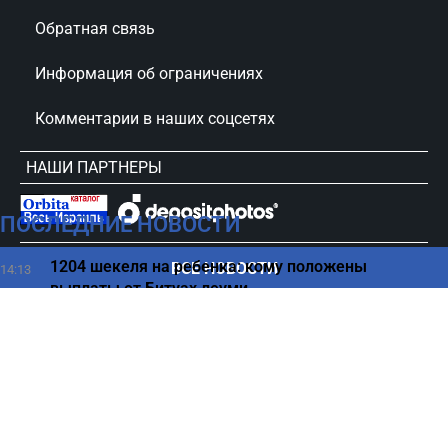
Обратная связь
Информация об ограничениях
Комментарии в наших соцсетях
НАШИ ПАРТНЕРЫ
ПОСЛЕДНИЕ НОВОСТИ
сursorinfo.co.il © Все права защищены
1204 шекеля на ребенка: кому положены
ВСЕ НОВОСТИ
14:13
выплаты от Битуах леуми
Какие «скрытые» симптомы рака люди чаще всего
14:01
игнорируют
Куда исчез Моджтаба Хаменеи – новые детали
13:54
Привычка перебивать собеседника оказалась
13:45