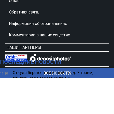
О нас
Обратная связь
Информация об ограничениях
Комментарии в наших соцсетях
НАШИ ПАРТНЕРЫ
ПОСЛЕДНИЕ НОВОСТИ
сursorinfo.co.il © Все права защищены
Откуда берется токсичный стыд: 7 травм,
ВСЕ НОВОСТИ
11:30
влияющих на взрослую жизнь
Паразит атакует — израильские врачи
11:22
предупреждают отдыхающих
Новый союз на Ближнем Востоке вызвал скепсис у
11:22
израильского эксперта