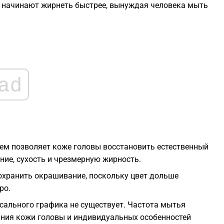
ы начинают жирнеть быстрее, вынуждая человека мыть
2
2
ad
2
2
2
ем позволяет коже головы восстановить естественный
ие, сухость и чрезмерную жирность.
2
охранить окрашивание, поскольку цвет дольше
ро.
сального графика не существует. Частота мытья
ояния кожи головы и индивидуальных особенностей