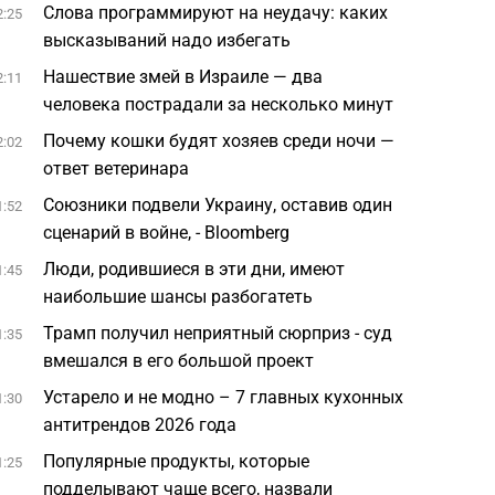
Слова программируют на неудачу: каких
2:25
высказываний надо избегать
Нашествие змей в Израиле — два
2:11
человека пострадали за несколько минут
Почему кошки будят хозяев среди ночи —
2:02
ответ ветеринара
Союзники подвели Украину, оставив один
1:52
сценарий в войне, - Bloomberg
Люди, родившиеся в эти дни, имеют
1:45
наибольшие шансы разбогатеть
Трамп получил неприятный сюрприз - суд
1:35
вмешался в его большой проект
Устарело и не модно – 7 главных кухонных
1:30
антитрендов 2026 года
Популярные продукты, которые
1:25
подделывают чаще всего, назвали