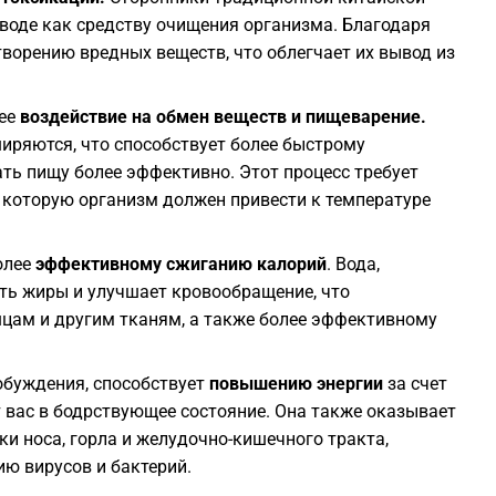
воде как средству очищения организма. Благодаря
ворению вредных веществ, что облегчает их вывод из
2
щее
воздействие на обмен веществ и пищеварение.
2
иряются, что способствует более быстрому
ть пищу более эффективно. Этот процесс требует
2
, которую организм должен привести к температуре
2
олее
эффективному сжиганию калорий
. Вода,
ть жиры и улучшает кровообращение, что
2
цам и другим тканям, а также более эффективному
2
робуждения, способствует
повышению энергии
за счет
 вас в бодрствующее состояние. Она также оказывает
и носа, горла и желудочно-кишечного тракта,
2
ию вирусов и бактерий.