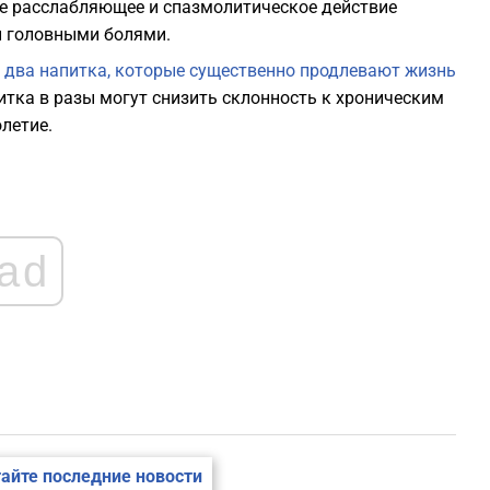
Ее расслабляющее и спазмолитическое действие
2
и головными болями.
 два напитка, которые существенно продлевают жизнь
2
питка в разы могут снизить склонность к хроническим
летие.
1
1
ad
1
1
айте последние новости