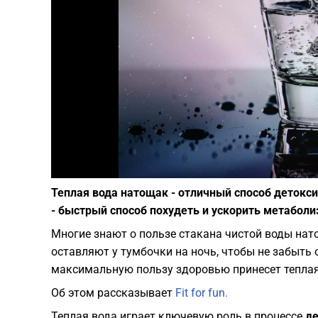
Теплая вода натощак - отличный способ детокси
- быстрый способ похудеть и ускорить метаболи
Многие знают о пользе стакана чистой воды нат
оставляют у тумбочки на ночь, чтобы не забыть 
максимальную пользу здоровью принесет теплая
Об этом рассказывает
Fit for fun.
Теплая вода играет ключевую роль в процессе
де