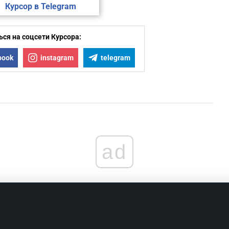
Курсор в Telegram
ся на соцсети Курсора:
book
instagram
telegram
ad