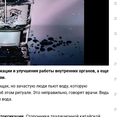
2
Play
2
2
2
Фото: pixabay.com
2
кации и улучшения работы внутренних органов, а еще
зм.
2
ощак, но зачастую люди пьют воду, которую
об этом ритуале. Это неправильно, говорят врачи. Ведь
2
 вода.
2
токсикации.
Сторонники традиционной китайской