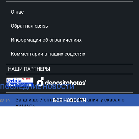
О нас
Обратная связь
Информация об ограничениях
Комментарии в наших соцсетях
НАШИ ПАРТНЕРЫ
ПОСЛЕДНИЕ НОВОСТИ
сursorinfo.co.il © Все права защищены
За дни до 7 октября — что Нетаниягу сказал о
ВСЕ НОВОСТИ
08:10
ХАМАСе
Хизбалла снова грубо нарушила перемирие в
07:50
Ливане - подробности
Цвет языка может предупреждать об опасных
07:45