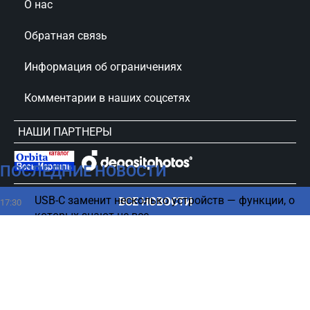
О нас
Обратная связь
Информация об ограничениях
Комментарии в наших соцсетях
НАШИ ПАРТНЕРЫ
ПОСЛЕДНИЕ НОВОСТИ
сursorinfo.co.il © Все права защищены
USB-C заменит несколько устройств — функции, о
ВСЕ НОВОСТИ
17:30
которых знают не все
Видео со "здоровым" Хаменеи оказалось старым
17:24
— росСМИ
Отказ Нетаниягу от соглашения с ХАМАСом -
17:24
резкая реакция террористов