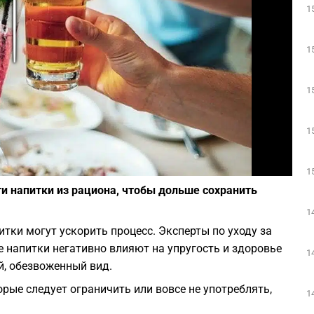
1
Play
1
1
1
Фото: pixabay.com
1
 напитки из рациона, чтобы дольше сохранить
1
итки могут ускорить процесс. Эксперты по уходу за
 напитки негативно влияют на упругость и здоровье
1
й, обезвоженный вид.
орые следует ограничить или вовсе не употреблять,
1