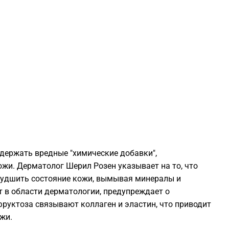
1
1
1
1
1
одержать вредные "химические добавки",
и. Дерматолог Шерил Розен указывает на то, что
1
ухудшить состояние кожи, вымывая минералы и
т в области дерматологии, предупреждает о
фруктоза связывают коллаген и эластин, что приводит
1
жи.