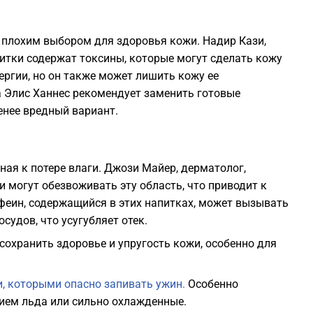
1
 плохим выбором для здоровья кожи. Надир Кази,
1
питки содержат токсины, которые могут сделать кожу
ергии, но он также может лишить кожу ее
1
на Элис Ханнес рекомендует заменить готовые
енее вредный вариант.
1
ная к потере влаги. Джози Майер, дерматолог,
1
и могут обезвоживать эту область, что приводит к
феин, содержащийся в этих напитках, может вызывать
1
удов, что усугубляет отек.
сохранить здоровье и упругость кожи, особенно для
, которыми опасно запивать ужин.
Особенно
ием льда или сильно охлажденные.