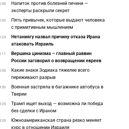
Напиток против болезней печени —
5:38
эксперты раскрыли секрет
Пять привычек, которые выдают человека
5:30
с примитивным мышлением
Нетаниягу назвал причину отказа Ирана
5:24
атаковать Израиль
Вершина цинизма – главный раввин
5:11
России заговорил о возвращении евреев
Какие знаки Зодиака тяжелее всего
5:00
переживают разрыв
Военная застряла в багажнике автобуса в
4:50
Тверии
Трамп ищет выход — возможна ли победа
4:35
без сделки с Ираном
Южноамериканская страна резко меняет
4:35
курс в отношении Израиля