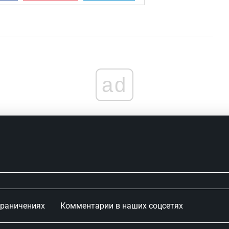
Пугачева шокировала своим
видом и рассказала о серьезных
проблема...
ad