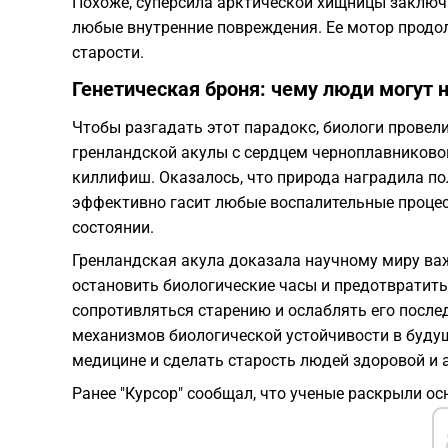
Похоже, суперсила арктической хищницы заключ
любые внутренние повреждения. Ее мотор продо
старости.
Генетическая броня: чему люди могут 
Чтобы разгадать этот парадокс, биологи провел
гренландской акулы с сердцем черноплавников
киллифиш. Оказалось, что природа наградила по
эффективно гасит любые воспалительные процес
состоянии.
Гренландская акула доказала научному миру важ
остановить биологические часы и предотвратить
сопротивляться старению и ослаблять его после
механизмов биологической устойчивости в буду
медицине и сделать старость людей здоровой и 
Ранее "Курсор" сообщал, что ученые раскрыли о