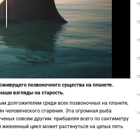
1
Play
1
1
1
Фото: Depositphotos
1
оживущего позвоночного существа на планете.
наши взгляды на старость.
1
ым долгожителем среди всех позвоночных на планете,
йн человеческого старения. Эта огромная рыба
1
ученых совсем другим: прибавляя всего по сантиметру
щий жизненный цикл может растянуться на целых пять
1