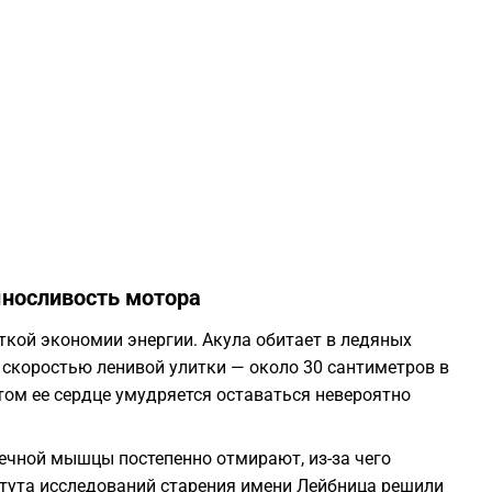
1
1
1
1
носливость мотора
1
ткой экономии энергии. Акула обитает в ледяных
о скоростью ленивой улитки — около 30 сантиметров в
1
этом ее сердце умудряется оставаться невероятно
1
дечной мышцы постепенно отмирают, из-за чего
итута исследований старения имени Лейбница решили