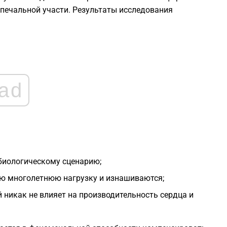
1
 печальной участи. Результаты исследования
1
1
ad
1
1
1
биологическому сценарию;
ю многолетнюю нагрузку и изнашиваются;
 никак не влияет на производительность сердца и