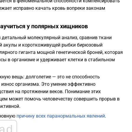
ается в феноменальной способности компенсировать
лжает исправно качать кровь вопреки законам
научиться у полярных хищников
и детальный молекулярный анализ, сравнив ткани
ой акулы и короткоживущей рыбки бирюзовый
лярного гиганта мощной генетической броней, которая
сы в организме и удерживает клетки в стабильном
ную вещь: долголетие — это не способность
 износ организма. Это умение эффективно
дствия на протяжении веков. Понимание этих
щем может помочь человечеству совершить прорыв в
активной.
сновную
причину всех паранормальных явлений
.
ad