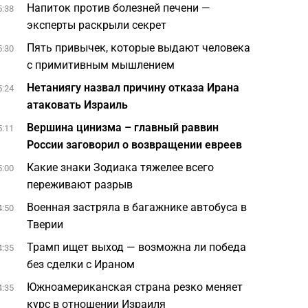
Напиток против болезней печени —
5:38
эксперты раскрыли секрет
Пять привычек, которые выдают человека
5:30
с примитивным мышлением
Нетаниягу назвал причину отказа Ирана
5:24
атаковать Израиль
Вершина цинизма – главный раввин
5:11
России заговорил о возвращении евреев
Какие знаки Зодиака тяжелее всего
5:00
переживают разрыв
Военная застряла в багажнике автобуса в
4:50
Тверии
Трамп ищет выход — возможна ли победа
4:35
без сделки с Ираном
Южноамериканская страна резко меняет
4:35
курс в отношении Израиля