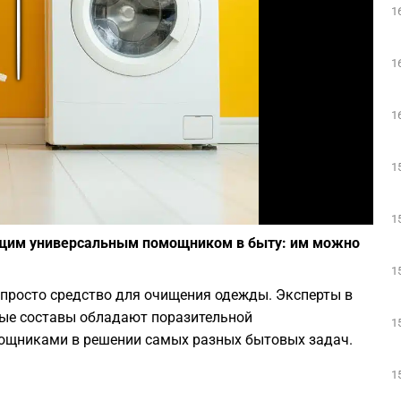
1
Play
1
1
1
Фото: canva.com
1
щим универсальным помощником в быту: им можно
1
 просто средство для очищения одежды. Эксперты в
вые составы обладают поразительной
1
мощниками в решении самых разных бытовых задач.
1