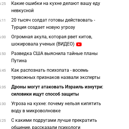
Какие ошибки на кухне делают вашу еду
6:25
невкусной
20 тысяч солдат готовы действовать -
6:11
Турция создает новую угрозу
Огромная акула, которая рвет китов,
6:00
шокировала ученых (ВИДЕО)
Разведка США выяснила тайные планы
5:50
Путина
Как распознать психопата - восемь
5:45
тревожных признаков назвали эксперты
Дроны могут атаковать Израиль изнутри:
5:35
силовики ищут способ защиты
Угроза на кухне: почему нельзя кипятить
5:30
воду в микроволновке
С какими подругами лучше прекратить
5:25
общение, рассказали психологи