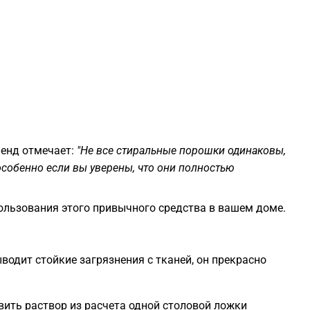
1
1
1
1
ленд отмечает:
"Не все стиральные порошки одинаковы,
особенно если вы уверены, что они полностью
1
ользования этого привычного средства в вашем доме.
1
водит стойкие загрязнения с тканей, он прекрасно
1
1
вить раствор из расчета одной столовой ложки