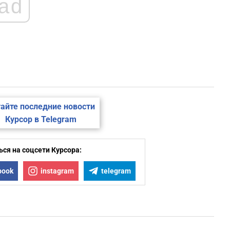
ad
айте последние новости
Курсор в Telegram
ся на соцсети Курсора:
book
instagram
telegram