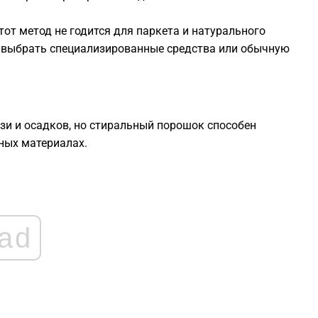
тот метод не годится для паркета и натурального
1
е выбрать специализированные средства или обычную
1
1
язи и осадков, но стиральный порошок способен
ных материалах.
1
1
ad